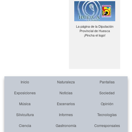
La página de la Diputación
Provincial de Huesca
¡Pincha el logo!
Inicio
Naturaleza
Pantallas
Exposiciones
Noticias
Sociedad
Música
Escenarios
Opinión
Silvicultura
Informes
Tecnologías
Ciencia
Gastronomía
Corresponsales