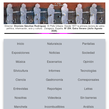
Director:
Dionisio Sánchez Rodríguez
. El Pollo Urbano. Desde 1977 la primera revista de sátira
política, información, ocio y cultura . Zaragoza. España.
Nº 254. Extra Verano (Julio Agosto
2026)
.
Inicio
Naturaleza
Pantallas
Exposiciones
Noticias
Sociedad
Música
Escenarios
Opinión
Silvicultura
Informes
Tecnologías
Ciencia
Gastronomía
Corresponsales
Entrevistas
Reportajes
Letras
Nosotras
Videoteca
Sin barreras
Mancheta
Incombustibles
Análisis