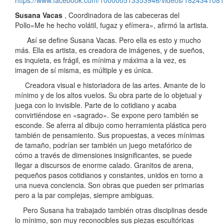
https://www.facebook.com/100000513353946/videos/182434108
Susana Vacas
, Coordinadora de las cabeceras del
Pollo»Me he hecho volátil, fugaz y efímera», afirmó la artista.
Así se define Susana Vacas. Pero ella es esto y mucho
más. Ella es artista, es creadora de imágenes, y de sueños,
es inquieta, es frágil, es mínima y máxima a la vez, es
imagen de sí misma, es múltiple y es única.
Creadora visual e historiadora de las artes. Amante de lo
mínimo y de los altos vuelos. Su obra parte de lo objetual y
juega con lo invisible. Parte de lo cotidiano y acaba
convirtiéndose en «sagrado». Se expone pero también se
esconde. Se aferra al dibujo como herramienta plástica pero
también de pensamiento. Sus propuestas, a veces mínimas
de tamaño, podrían ser también un juego metafórico de
cómo a través de dimensiones insignificantes, se puede
llegar a discursos de enorme calado. Granitos de arena,
pequeños pasos cotidianos y constantes, unidos en torno a
una nueva conciencia. Son obras que pueden ser primarias
pero a la par complejas, siempre ambiguas.
Pero Susana ha trabajado también otras disciplinas desde
lo mínimo, son muy reconocibles sus piezas escultóricas