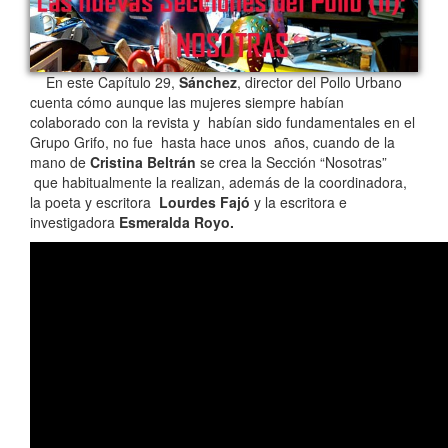
En este Capítulo 29,
Sánchez
, director del Pollo Urbano
cuenta cómo aunque las mujeres siempre habían
colaborado con la revista y habían sido fundamentales en el
Grupo Grifo, no fue hasta hace unos años, cuando de la
mano de
Cristina Beltrán
se crea la Sección “Nosotras”
que habitualmente la realizan, además de la coordinadora,
la poeta y escritora
Lourdes Fajó
y la escritora e
investigadora
Esmeralda Royo.