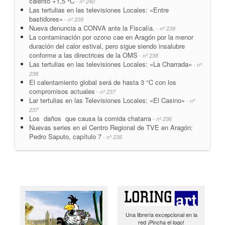
calentó +1,5 ºC
- nº 240
Las tertulias en las televisiones Locales: «Entre
bastidores»
- nº 239
Nueva denuncia a CONVA ante la Fiscalía.
- nº 239
La contaminación por ozono cae en Aragón por la menor
duración del calor estival, pero sigue siendo insalubre
conforme a las directrices de la OMS
- nº 238
Las tertulias en las televisiones Locales: «La Charrada»
- nº
238
El calentamiento global será de hasta 3 °C con los
compromisos actuales
- nº 237
Lar tertulias en las Televisiones Locales: «El Casino»
- nº
237
Los daños que causa la comida chatarra
- nº 236
Nuevas series en el Centro Regional de TVE en Aragón:
Pedro Saputo, capítulo 7
- nº 236
Una librería excepcional en la
red ¡Pincha el logo!