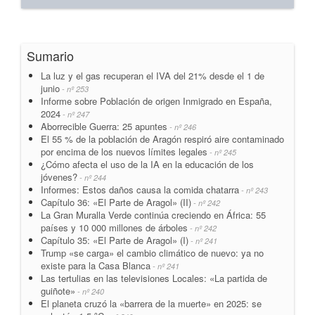
Sumario
La luz y el gas recuperan el IVA del 21% desde el 1 de
junio
- nº 253
Informe sobre Población de origen Inmigrado en España,
2024
- nº 247
Aborrecible Guerra: 25 apuntes
- nº 246
El 55 % de la población de Aragón respiró aire contaminado
por encima de los nuevos límites legales
- nº 245
¿Cómo afecta el uso de la IA en la educación de los
jóvenes?
- nº 244
Informes: Estos daños causa la comida chatarra
- nº 243
Capítulo 36: «El Parte de Aragol» (II)
- nº 242
La Gran Muralla Verde continúa creciendo en África: 55
países y 10 000 millones de árboles
- nº 242
Capítulo 35: «El Parte de Aragol» (I)
- nº 241
Trump «se carga» el cambio climático de nuevo: ya no
existe para la Casa Blanca
- nº 241
Las tertulias en las televisiones Locales: «La partida de
guiñote»
- nº 240
El planeta cruzó la «barrera de la muerte» en 2025: se