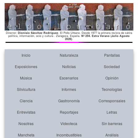
Director:
Dionisio Sánchez Rodríguez
. El Pollo Urbano. Desde 1977 la primera revista de sátira
política, información, ocio y cultura . Zaragoza. España.
Nº 254. Extra Verano (Julio Agosto
2026)
.
Inicio
Naturaleza
Pantallas
Exposiciones
Noticias
Sociedad
Música
Escenarios
Opinión
Silvicultura
Informes
Tecnologías
Ciencia
Gastronomía
Corresponsales
Entrevistas
Reportajes
Letras
Nosotras
Videoteca
Sin barreras
Mancheta
Incombustibles
Análisis