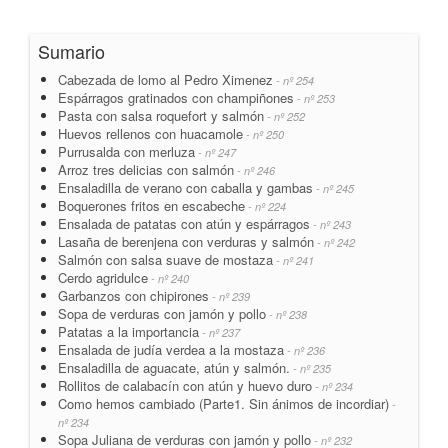
Sumario
Cabezada de lomo al Pedro Ximenez
- nº 254
Espárragos gratinados con champiñones
- nº 253
Pasta con salsa roquefort y salmón
- nº 252
Huevos rellenos con huacamole
- nº 250
Purrusalda con merluza
- nº 247
Arroz tres delicias con salmón
- nº 246
Ensaladilla de verano con caballa y gambas
- nº 245
Boquerones fritos en escabeche
- nº 224
Ensalada de patatas con atún y espárragos
- nº 243
Lasaña de berenjena con verduras y salmón
- nº 242
Salmón con salsa suave de mostaza
- nº 241
Cerdo agridulce
- nº 240
Garbanzos con chipirones
- nº 239
Sopa de verduras con jamón y pollo
- nº 238
Patatas a la importancia
- nº 237
Ensalada de judía verdea a la mostaza
- nº 236
Ensaladilla de aguacate, atún y salmón.
- nº 235
Rollitos de calabacín con atún y huevo duro
- nº 234
Como hemos cambiado (Parte1. Sin ánimos de incordiar)
-
nº 234
Sopa Juliana de verduras con jamón y pollo
- nº 232