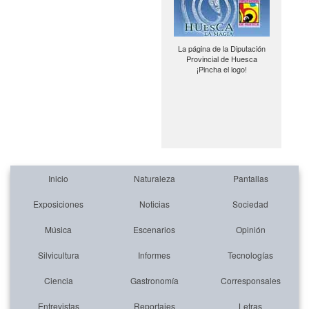
La página de la Diputación
Provincial de Huesca
¡Pincha el logo!
Inicio
Naturaleza
Pantallas
Exposiciones
Noticias
Sociedad
Música
Escenarios
Opinión
Silvicultura
Informes
Tecnologías
Ciencia
Gastronomía
Corresponsales
Entrevistas
Reportajes
Letras