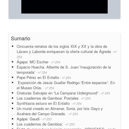
Sumario
Cincuenta retratos de los siglos XIX y XX y la obra de
Lázaro y Laborda enriquecen la oferta cultural de Ágreda
- nº
254
Ágape: MC Escher
- nº 254
Espacio Huecha. Alberite de S. Juan:’Inauguración de la
temporada’
- nº 254
Pepe Pérez en El Entalto
- nº 254
Exposición de Jesús Guallar Rodrigo.“Entre espacios“. En
el Museo Orús.
- nº 254
Criaturas Salvajes en “La Campana Urderground”
- nº 254
Los cuadernos de Gamboa: Postales
- nº 254
Synthtaxia estuvo en El Entalto
- nº 254
Un mural creado en Almenar, Soria, por Isis Gayo y
Azahara del Campo Granada.
- nº 253
Agápe: Gaudí
- nº 253
Los cuadernos de Gamboa:
- nº 253