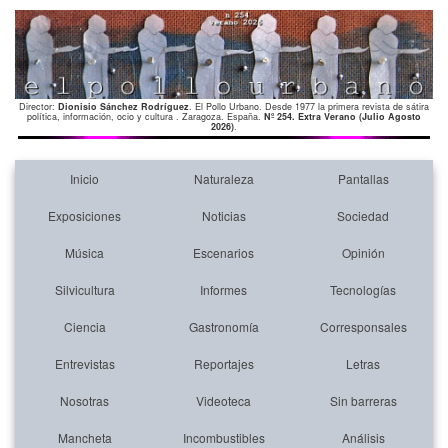
Director:
Dionisio Sánchez Rodríguez
. El Pollo Urbano. Desde 1977 la primera revista de sátira
política, información, ocio y cultura . Zaragoza. España.
Nº 254. Extra Verano (Julio Agosto
2026)
.
Inicio
Naturaleza
Pantallas
Exposiciones
Noticias
Sociedad
Música
Escenarios
Opinión
Silvicultura
Informes
Tecnologías
Ciencia
Gastronomía
Corresponsales
Entrevistas
Reportajes
Letras
Nosotras
Videoteca
Sin barreras
Mancheta
Incombustibles
Análisis