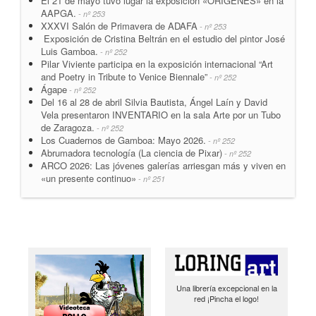
El 21 de mayo tuvo lugar la exposición «ORIGENES» en la
AAPGA.
- nº 253
XXXVI Salón de Primavera de ADAFA
- nº 253
Exposición de Cristina Beltrán en el estudio del pintor José
Luis Gamboa.
- nº 252
Pilar Viviente participa en la exposición internacional “Art
and Poetry in Tribute to Venice Biennale”
- nº 252
Ágape
- nº 252
Del 16 al 28 de abril Silvia Bautista, Ángel Laín y David
Vela presentaron INVENTARIO en la sala Arte por un Tubo
de Zaragoza.
- nº 252
Los Cuadernos de Gamboa: Mayo 2026.
- nº 252
Abrumadora tecnología (La ciencia de Pixar)
- nº 252
ARCO 2026: Las jóvenes galerías arriesgan más y viven en
«un presente continuo»
- nº 251
Una librería excepcional en la
red ¡Pincha el logo!