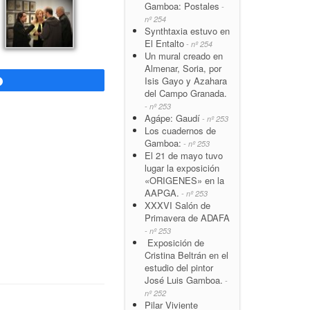
Gamboa: Postales
-
nº 254
Synthtaxia estuvo en
El Entalto
- nº 254
Un mural creado en
Almenar, Soria, por
Isis Gayo y Azahara
Compartir
del Campo Granada.
- nº 253
Agápe: Gaudí
- nº 253
Los cuadernos de
Gamboa:
- nº 253
El 21 de mayo tuvo
lugar la exposición
«ORIGENES» en la
AAPGA.
- nº 253
XXXVI Salón de
Primavera de ADAFA
- nº 253
Exposición de
Cristina Beltrán en el
estudio del pintor
José Luis Gamboa.
-
nº 252
Pilar Viviente