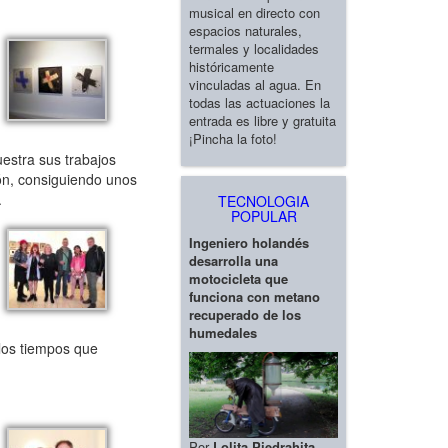
.
musical en directo con
espacios naturales,
termales y localidades
históricamente
vinculadas al agua. En
todas las actuaciones la
entrada es libre y gratuita
¡Pincha la foto!
uestra sus trabajos
ión, consiguiendo unos
.
TECNOLOGIA
POPULAR
Ingeniero holandés
desarrolla una
motocicleta que
funciona con metano
recuperado de los
humedales
los tiempos que
Por
Lolita Piedrahita