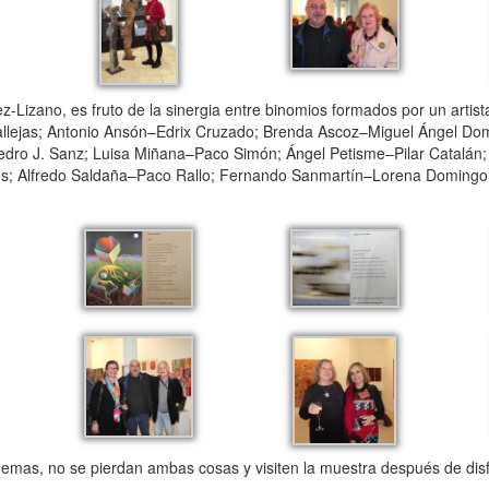
-Lizano, es fruto de la sinergia entre binomios formados por un artista
llejas; Antonio Ansón–Edrix Cruzado; Brenda Ascoz–Miguel Ángel Do
dro J. Sanz; Luisa Miñana–Paco Simón; Ángel Petisme–Pilar Catalán;
íos; Alfredo Saldaña–Paco Rallo; Fernando Sanmartín–Lorena Domingo
mas, no se pierdan ambas cosas y visiten la muestra después de disf