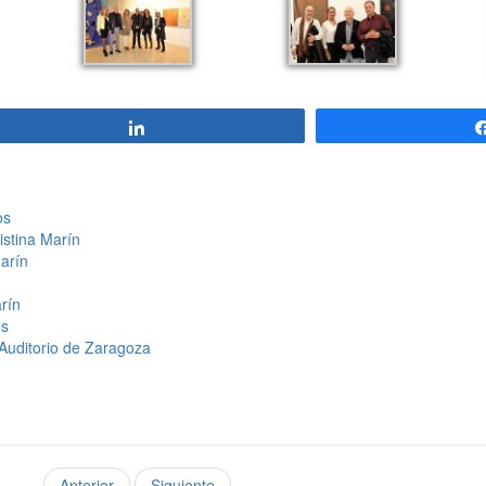
Compartir
os
istina Marín
Marín
arín
és
Auditorio de Zaragoza
Anterior
Siguiente