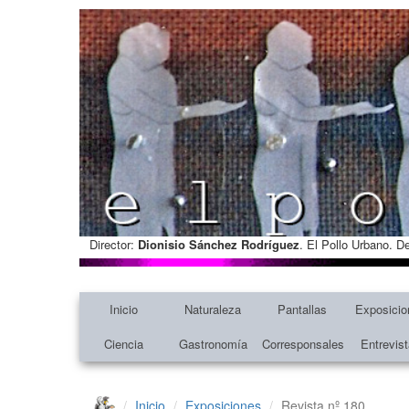
Director:
Dionisio Sánchez Rodríguez
. El Pollo Urbano. D
Inicio
Naturaleza
Pantallas
Exposicio
Ciencia
Gastronomía
Corresponsales
Entrevis
Inicio
Exposiciones
Revista nº 180