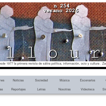
esde 1977 la primera revista de sátira política, información, ocio y cultura . 
nes
Noticias
Sociedad
Música
Escenarios
tas
Reportajes
Letras
Nosotras
Videoteca
Si