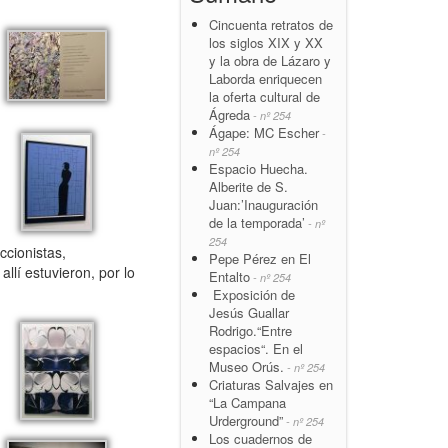
Cincuenta retratos de
los siglos XIX y XX
y la obra de Lázaro y
Laborda enriquecen
la oferta cultural de
Ágreda
- nº 254
Ágape: MC Escher
-
nº 254
Espacio Huecha.
Alberite de S.
Juan:’Inauguración
de la temporada’
- nº
254
ccionistas,
Pepe Pérez en El
llí estuvieron, por lo
Entalto
- nº 254
Exposición de
Jesús Guallar
Rodrigo.“Entre
espacios“. En el
Museo Orús.
- nº 254
Criaturas Salvajes en
“La Campana
Urderground”
- nº 254
Los cuadernos de