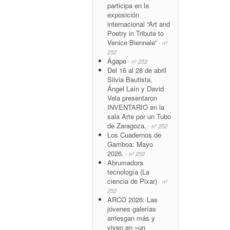
participa en la
exposición
internacional “Art and
Poetry in Tribute to
Venice Biennale”
- nº
252
Ágape
- nº 252
Del 16 al 28 de abril
Silvia Bautista,
Ángel Laín y David
Vela presentaron
INVENTARIO en la
sala Arte por un Tubo
de Zaragoza.
- nº 252
Los Cuadernos de
Gamboa: Mayo
2026.
- nº 252
Abrumadora
tecnología (La
ciencia de Pixar)
- nº
252
ARCO 2026: Las
jóvenes galerías
arriesgan más y
viven en «un