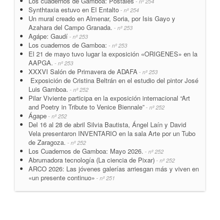
Los cuadernos de Gamboa: Postales
- nº 254
Synthtaxia estuvo en El Entalto
- nº 254
Un mural creado en Almenar, Soria, por Isis Gayo y
Azahara del Campo Granada.
- nº 253
Agápe: Gaudí
- nº 253
Los cuadernos de Gamboa:
- nº 253
El 21 de mayo tuvo lugar la exposición «ORIGENES» en la
AAPGA.
- nº 253
XXXVI Salón de Primavera de ADAFA
- nº 253
Exposición de Cristina Beltrán en el estudio del pintor José
Luis Gamboa.
- nº 252
Pilar Viviente participa en la exposición internacional “Art
and Poetry in Tribute to Venice Biennale”
- nº 252
Ágape
- nº 252
Del 16 al 28 de abril Silvia Bautista, Ángel Laín y David
Vela presentaron INVENTARIO en la sala Arte por un Tubo
de Zaragoza.
- nº 252
Los Cuadernos de Gamboa: Mayo 2026.
- nº 252
Abrumadora tecnología (La ciencia de Pixar)
- nº 252
ARCO 2026: Las jóvenes galerías arriesgan más y viven en
«un presente continuo»
- nº 251