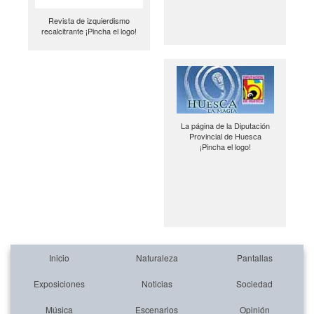
Revista de izquierdismo
recalcitrante ¡Pincha el logo!
La página de la Diputación
Provincial de Huesca
¡Pincha el logo!
Inicio
Naturaleza
Pantallas
Exposiciones
Noticias
Sociedad
Música
Escenarios
Opinión