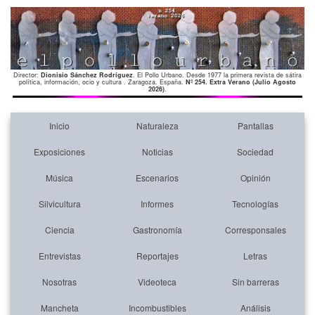
Director:
Dionisio Sánchez Rodríguez
. El Pollo Urbano. Desde 1977 la primera revista de sátira
política, información, ocio y cultura . Zaragoza. España.
Nº 254. Extra Verano (Julio Agosto
2026)
.
Inicio
Naturaleza
Pantallas
Exposiciones
Noticias
Sociedad
Música
Escenarios
Opinión
Silvicultura
Informes
Tecnologías
Ciencia
Gastronomía
Corresponsales
Entrevistas
Reportajes
Letras
Nosotras
Videoteca
Sin barreras
Mancheta
Incombustibles
Análisis