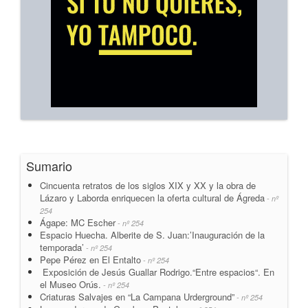
Sumario
Cincuenta retratos de los siglos XIX y XX y la obra de
Lázaro y Laborda enriquecen la oferta cultural de Ágreda
- nº
254
Ágape: MC Escher
- nº 254
Espacio Huecha. Alberite de S. Juan:’Inauguración de la
temporada’
- nº 254
Pepe Pérez en El Entalto
- nº 254
Exposición de Jesús Guallar Rodrigo.“Entre espacios“. En
el Museo Orús.
- nº 254
Criaturas Salvajes en “La Campana Urderground”
- nº 254