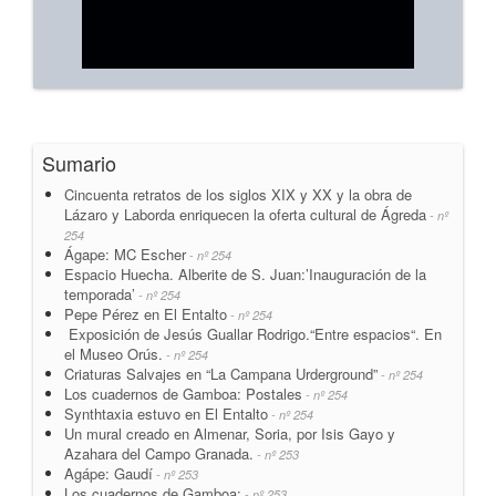
Sumario
Cincuenta retratos de los siglos XIX y XX y la obra de
Lázaro y Laborda enriquecen la oferta cultural de Ágreda
- nº
254
Ágape: MC Escher
- nº 254
Espacio Huecha. Alberite de S. Juan:’Inauguración de la
temporada’
- nº 254
Pepe Pérez en El Entalto
- nº 254
Exposición de Jesús Guallar Rodrigo.“Entre espacios“. En
el Museo Orús.
- nº 254
Criaturas Salvajes en “La Campana Urderground”
- nº 254
Los cuadernos de Gamboa: Postales
- nº 254
Synthtaxia estuvo en El Entalto
- nº 254
Un mural creado en Almenar, Soria, por Isis Gayo y
Azahara del Campo Granada.
- nº 253
Agápe: Gaudí
- nº 253
Los cuadernos de Gamboa:
- nº 253