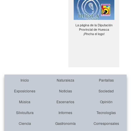
La página de la Diputación
Provincial de Huesca
¡Pincha el logo!
Inicio
Naturaleza
Pantallas
Exposiciones
Noticias
Sociedad
Música
Escenarios
Opinión
Silvicultura
Informes
Tecnologías
Ciencia
Gastronomía
Corresponsales