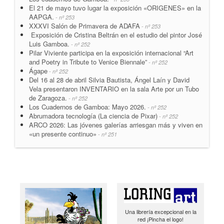
El 21 de mayo tuvo lugar la exposición «ORIGENES» en la
AAPGA.
- nº 253
XXXVI Salón de Primavera de ADAFA
- nº 253
Exposición de Cristina Beltrán en el estudio del pintor José
Luis Gamboa.
- nº 252
Pilar Viviente participa en la exposición internacional “Art
and Poetry in Tribute to Venice Biennale”
- nº 252
Ágape
- nº 252
Del 16 al 28 de abril Silvia Bautista, Ángel Laín y David
Vela presentaron INVENTARIO en la sala Arte por un Tubo
de Zaragoza.
- nº 252
Los Cuadernos de Gamboa: Mayo 2026.
- nº 252
Abrumadora tecnología (La ciencia de Pixar)
- nº 252
ARCO 2026: Las jóvenes galerías arriesgan más y viven en
«un presente continuo»
- nº 251
Una librería excepcional en la
red ¡Pincha el logo!