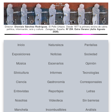
Director:
Dionisio Sánchez Rodríguez
. El Pollo Urbano. Desde 1977 la primera revista de sátira
política, información, ocio y cultura . Zaragoza. España.
Nº 254. Extra Verano (Julio Agosto
2026)
.
Inicio
Naturaleza
Pantallas
Exposiciones
Noticias
Sociedad
Música
Escenarios
Opinión
Silvicultura
Informes
Tecnologías
Ciencia
Gastronomía
Corresponsales
Entrevistas
Reportajes
Letras
Nosotras
Videoteca
Sin barreras
Mancheta
Incombustibles
Análisis