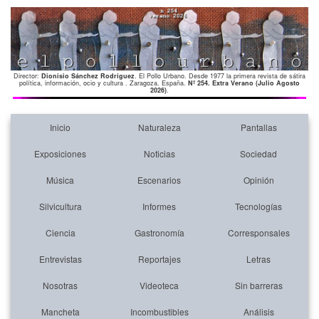
Director:
Dionisio Sánchez Rodríguez
. El Pollo Urbano. Desde 1977 la primera revista de sátira
política, información, ocio y cultura . Zaragoza. España.
Nº 254. Extra Verano (Julio Agosto
2026)
.
Inicio
Naturaleza
Pantallas
Exposiciones
Noticias
Sociedad
Música
Escenarios
Opinión
Silvicultura
Informes
Tecnologías
Ciencia
Gastronomía
Corresponsales
Entrevistas
Reportajes
Letras
Nosotras
Videoteca
Sin barreras
Mancheta
Incombustibles
Análisis