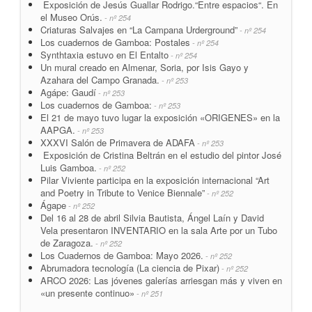
Exposición de Jesús Guallar Rodrigo.“Entre espacios“. En
el Museo Orús.
- nº 254
Criaturas Salvajes en “La Campana Urderground”
- nº 254
Los cuadernos de Gamboa: Postales
- nº 254
Synthtaxia estuvo en El Entalto
- nº 254
Un mural creado en Almenar, Soria, por Isis Gayo y
Azahara del Campo Granada.
- nº 253
Agápe: Gaudí
- nº 253
Los cuadernos de Gamboa:
- nº 253
El 21 de mayo tuvo lugar la exposición «ORIGENES» en la
AAPGA.
- nº 253
XXXVI Salón de Primavera de ADAFA
- nº 253
Exposición de Cristina Beltrán en el estudio del pintor José
Luis Gamboa.
- nº 252
Pilar Viviente participa en la exposición internacional “Art
and Poetry in Tribute to Venice Biennale”
- nº 252
Ágape
- nº 252
Del 16 al 28 de abril Silvia Bautista, Ángel Laín y David
Vela presentaron INVENTARIO en la sala Arte por un Tubo
de Zaragoza.
- nº 252
Los Cuadernos de Gamboa: Mayo 2026.
- nº 252
Abrumadora tecnología (La ciencia de Pixar)
- nº 252
ARCO 2026: Las jóvenes galerías arriesgan más y viven en
«un presente continuo»
- nº 251