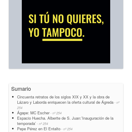
Sumario
Cincuenta retratos de los siglos XIX y XX y la obra de
Lázaro y Laborda enriquecen la oferta cultural de Ágreda
- nº
254
Ágape: MC Escher
- nº 254
Espacio Huecha. Alberite de S. Juan:’Inauguración de la
temporada’
- nº 254
Pepe Pérez en El Entalto
- nº 254