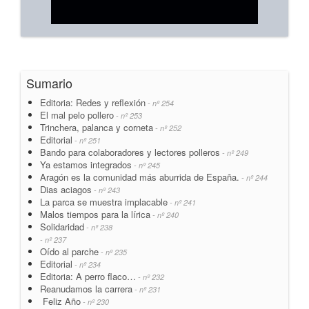
Sumario
Editoria: Redes y reflexión
- nº 254
El mal pelo pollero
- nº 253
Trinchera, palanca y corneta
- nº 252
Editorial
- nº 251
Bando para colaboradores y lectores polleros
- nº 249
Ya estamos integrados
- nº 245
Aragón es la comunidad más aburrida de España.
- nº 244
Dias aciagos
- nº 243
La parca se muestra implacable
- nº 241
Malos tiempos para la lírica
- nº 240
Solidaridad
- nº 238
- nº 237
Oído al parche
- nº 235
Editorial
- nº 234
Editoria: A perro flaco…
- nº 232
Reanudamos la carrera
- nº 231
Feliz Año
- nº 230