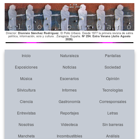
Director:
Dionisio Sánchez Rodríguez
. El Pollo Urbano. Desde 1977 la primera revista de sátira
política, información, ocio y cultura . Zaragoza. España.
Nº 254. Extra Verano (Julio Agosto
2026)
.
Inicio
Naturaleza
Pantallas
Exposiciones
Noticias
Sociedad
Música
Escenarios
Opinión
Silvicultura
Informes
Tecnologías
Ciencia
Gastronomía
Corresponsales
Entrevistas
Reportajes
Letras
Nosotras
Videoteca
Sin barreras
Mancheta
Incombustibles
Análisis