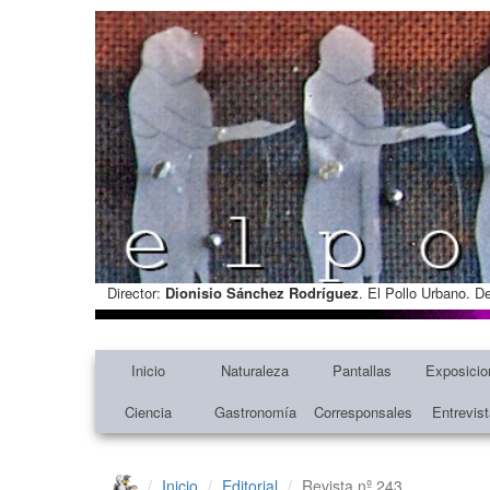
Director:
Dionisio Sánchez Rodríguez
. El Pollo Urbano. D
Inicio
Naturaleza
Pantallas
Exposicio
Ciencia
Gastronomía
Corresponsales
Entrevis
Inicio
Editorial
Revista nº 243