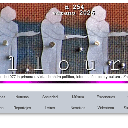
esde 1977 la primera revista de sátira política, información, ocio y cultura . 
nes
Noticias
Sociedad
Música
Escenarios
tas
Reportajes
Letras
Nosotras
Videoteca
Si