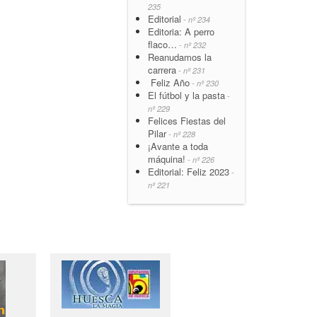
235
Editorial
- nº 234
Editoria: A perro
flaco…
- nº 232
Reanudamos la
carrera
- nº 231
Feliz Año
- nº 230
El fútbol y la pasta
-
nº 229
Felices Fiestas del
Pilar
- nº 228
¡Avante a toda
máquina!
- nº 226
Editorial: Feliz 2023
-
nº 221