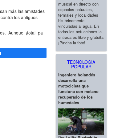
musical en directo con
espacios naturales,
esan más las amistades
termales y localidades
contra los antiguos
históricamente
vinculadas al agua. En
todas las actuaciones la
s. Aunque, ¡total, pa
entrada es libre y gratuita
¡Pincha la foto!
Compartir
TECNOLOGIA
POPULAR
Ingeniero holandés
desarrolla una
motocicleta que
funciona con metano
recuperado de los
humedales
Por
Lolita Piedrahita