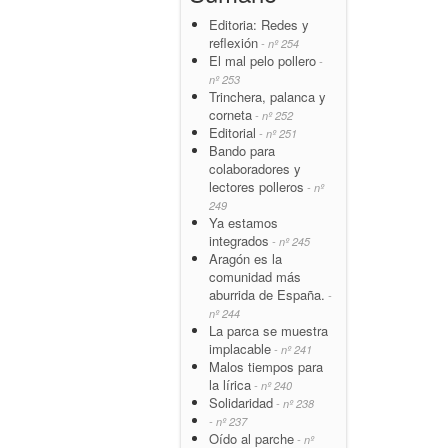
Editoria: Redes y
reflexión
- nº 254
El mal pelo pollero
-
nº 253
Trinchera, palanca y
corneta
- nº 252
Editorial
- nº 251
Bando para
colaboradores y
lectores polleros
- nº
249
Ya estamos
integrados
- nº 245
Aragón es la
comunidad más
aburrida de España.
-
nº 244
La parca se muestra
implacable
- nº 241
Malos tiempos para
la lírica
- nº 240
Solidaridad
- nº 238
- nº 237
Oído al parche
- nº