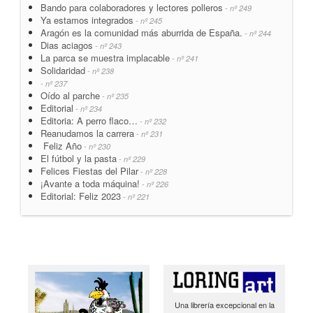
Bando para colaboradores y lectores polleros
- nº 249
Ya estamos integrados
- nº 245
Aragón es la comunidad más aburrida de España.
- nº 244
Dias aciagos
- nº 243
La parca se muestra implacable
- nº 241
Solidaridad
- nº 238
- nº 237
Oído al parche
- nº 235
Editorial
- nº 234
Editoria: A perro flaco…
- nº 232
Reanudamos la carrera
- nº 231
Feliz Año
- nº 230
El fútbol y la pasta
- nº 229
Felices Fiestas del Pilar
- nº 228
¡Avante a toda máquina!
- nº 226
Editorial: Feliz 2023
- nº 221
Una librería excepcional en la