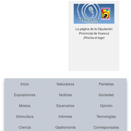
La página de la Diputación
Provincial de Huesca
¡Pincha el logo!
Inicio
Naturaleza
Pantallas
Exposiciones
Noticias
Sociedad
Música
Escenarios
Opinión
Silvicultura
Informes
Tecnologías
Ciencia
Gastronomía
Corresponsales