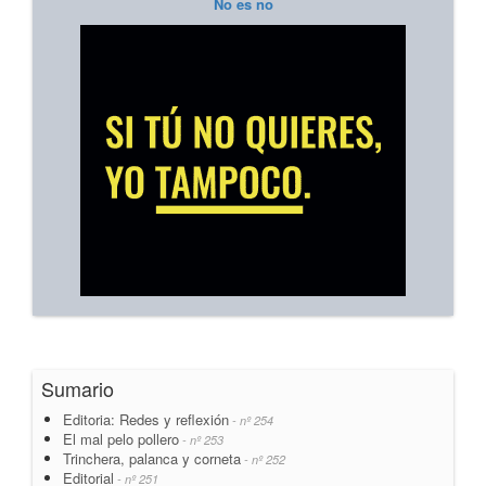
No es no
Sumario
Editoria: Redes y reflexión
- nº 254
El mal pelo pollero
- nº 253
Trinchera, palanca y corneta
- nº 252
Editorial
- nº 251