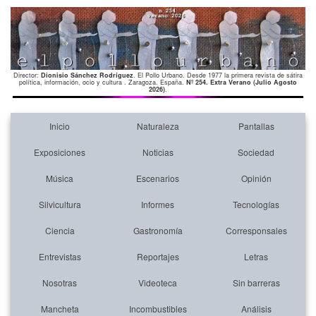
Director:
Dionisio Sánchez Rodríguez
. El Pollo Urbano. Desde 1977 la primera revista de sátira
política, información, ocio y cultura . Zaragoza. España.
Nº 254. Extra Verano (Julio Agosto
2026)
.
Inicio
Naturaleza
Pantallas
Exposiciones
Noticias
Sociedad
Música
Escenarios
Opinión
Silvicultura
Informes
Tecnologías
Ciencia
Gastronomía
Corresponsales
Entrevistas
Reportajes
Letras
Nosotras
Videoteca
Sin barreras
Mancheta
Incombustibles
Análisis