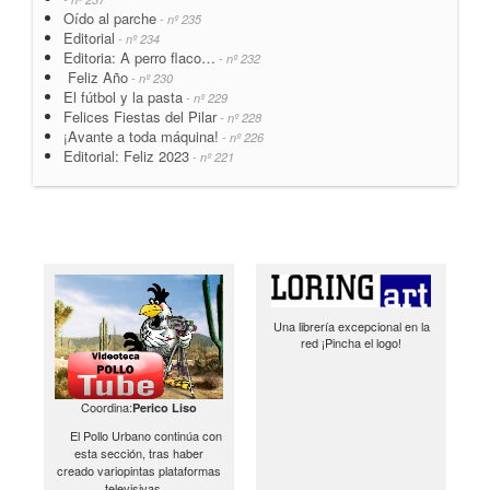
Oído al parche
- nº 235
Editorial
- nº 234
Editoria: A perro flaco…
- nº 232
Feliz Año
- nº 230
El fútbol y la pasta
- nº 229
Felices Fiestas del Pilar
- nº 228
¡Avante a toda máquina!
- nº 226
Editorial: Feliz 2023
- nº 221
Una librería excepcional en la
red ¡Pincha el logo!
Coordina:
Perico Liso
El Pollo Urbano continúa con
esta sección, tras haber
creado variopintas plataformas
televisivas…