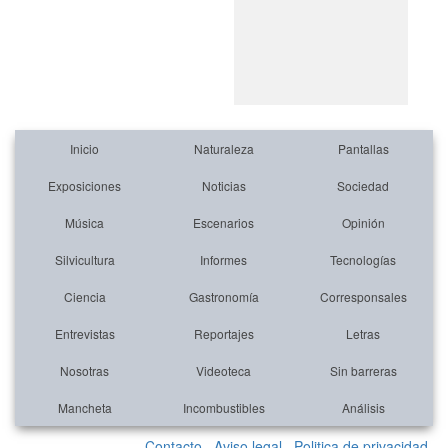
Inicio
Naturaleza
Pantallas
Exposiciones
Noticias
Sociedad
Música
Escenarios
Opinión
Silvicultura
Informes
Tecnologías
Ciencia
Gastronomía
Corresponsales
Entrevistas
Reportajes
Letras
Nosotras
Videoteca
Sin barreras
Mancheta
Incombustibles
Análisis
Contacto
Aviso legal
Politica de privacidad