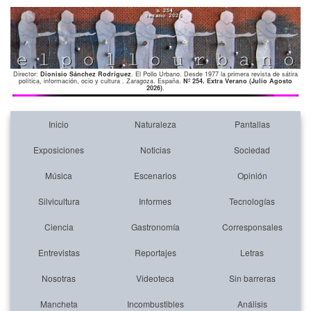
Director:
Dionisio Sánchez Rodríguez
. El Pollo Urbano. Desde 1977 la primera revista de sátira
política, información, ocio y cultura . Zaragoza. España.
Nº 254. Extra Verano (Julio Agosto
2026)
.
Inicio
Naturaleza
Pantallas
Exposiciones
Noticias
Sociedad
Música
Escenarios
Opinión
Silvicultura
Informes
Tecnologías
Ciencia
Gastronomía
Corresponsales
Entrevistas
Reportajes
Letras
Nosotras
Videoteca
Sin barreras
Mancheta
Incombustibles
Análisis