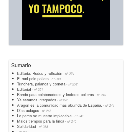
Sumario
Editoria: Redes y reflexión
- nº 254
El mal pelo pollero
- nº 253
Trinchera, palanca y corneta
- nº 252
Editorial
- nº 251
Bando para colaboradores y lectores polleros
- nº 249
Ya estamos integrados
- nº 245
Aragón es la comunidad más aburrida de España.
- nº 244
Dias aciagos
- nº 243
La parca se muestra implacable
- nº 241
Malos tiempos para la lírica
- nº 240
Solidaridad
- nº 238
- nº 237