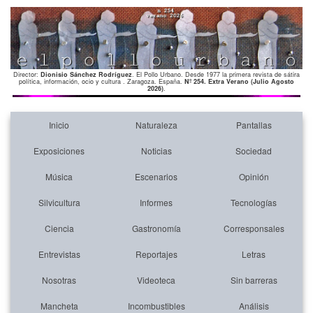
Director:
Dionisio Sánchez Rodríguez
. El Pollo Urbano. Desde 1977 la primera revista de sátira
política, información, ocio y cultura . Zaragoza. España.
Nº 254. Extra Verano (Julio Agosto
2026)
.
Inicio
Naturaleza
Pantallas
Exposiciones
Noticias
Sociedad
Música
Escenarios
Opinión
Silvicultura
Informes
Tecnologías
Ciencia
Gastronomía
Corresponsales
Entrevistas
Reportajes
Letras
Nosotras
Videoteca
Sin barreras
Mancheta
Incombustibles
Análisis