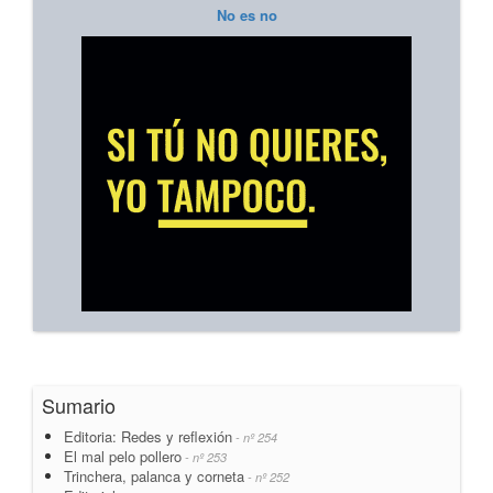
No es no
Sumario
Editoria: Redes y reflexión
- nº 254
El mal pelo pollero
- nº 253
Trinchera, palanca y corneta
- nº 252