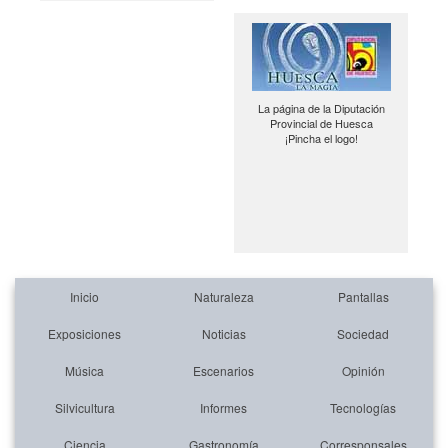
La página de la Diputación
Provincial de Huesca
¡Pincha el logo!
Inicio
Naturaleza
Pantallas
Exposiciones
Noticias
Sociedad
Música
Escenarios
Opinión
Silvicultura
Informes
Tecnologías
Ciencia
Gastronomía
Corresponsales