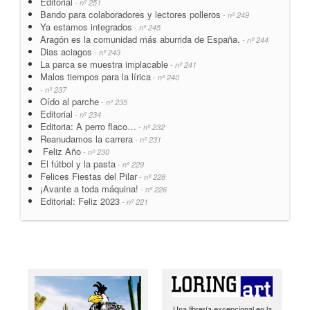
Editorial
- nº 251
Bando para colaboradores y lectores polleros
- nº 249
Ya estamos integrados
- nº 245
Aragón es la comunidad más aburrida de España.
- nº 244
Dias aciagos
- nº 243
La parca se muestra implacable
- nº 241
Malos tiempos para la lírica
- nº 240
- nº 237
Oído al parche
- nº 235
Editorial
- nº 234
Editoria: A perro flaco…
- nº 232
Reanudamos la carrera
- nº 231
Feliz Año
- nº 230
El fútbol y la pasta
- nº 229
Felices Fiestas del Pilar
- nº 228
¡Avante a toda máquina!
- nº 226
Editorial: Feliz 2023
- nº 221
Una librería excepcional en la