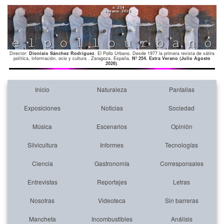
Director:
Dionisio Sánchez Rodríguez
. El Pollo Urbano. Desde 1977 la primera revista de sátira
política, información, ocio y cultura . Zaragoza. España.
Nº 254. Extra Verano (Julio Agosto
2026)
.
Inicio
Naturaleza
Pantallas
Exposiciones
Noticias
Sociedad
Música
Escenarios
Opinión
Silvicultura
Informes
Tecnologías
Ciencia
Gastronomía
Corresponsales
Entrevistas
Reportajes
Letras
Nosotras
Videoteca
Sin barreras
Mancheta
Incombustibles
Análisis