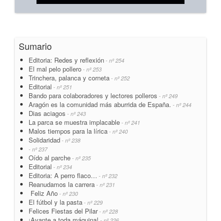
Sumario
Editoria: Redes y reflexión
- nº 254
El mal pelo pollero
- nº 253
Trinchera, palanca y corneta
- nº 252
Editorial
- nº 251
Bando para colaboradores y lectores polleros
- nº 249
Aragón es la comunidad más aburrida de España.
- nº 244
Dias aciagos
- nº 243
La parca se muestra implacable
- nº 241
Malos tiempos para la lírica
- nº 240
Solidaridad
- nº 238
- nº 237
Oído al parche
- nº 235
Editorial
- nº 234
Editoria: A perro flaco…
- nº 232
Reanudamos la carrera
- nº 231
Feliz Año
- nº 230
El fútbol y la pasta
- nº 229
Felices Fiestas del Pilar
- nº 228
¡Avante a toda máquina!
- nº 226