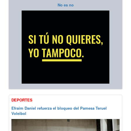
No es no
DEPORTES
Efraim Daniel refuerza el bloqueo del Pamesa Teruel
Voleibol