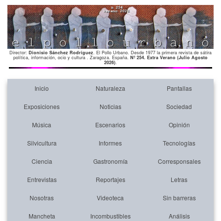
Director:
Dionisio Sánchez Rodríguez
. El Pollo Urbano. Desde 1977 la primera revista de sátira
política, información, ocio y cultura . Zaragoza. España.
Nº 254. Extra Verano (Julio Agosto
2026)
.
Inicio
Naturaleza
Pantallas
Exposiciones
Noticias
Sociedad
Música
Escenarios
Opinión
Silvicultura
Informes
Tecnologías
Ciencia
Gastronomía
Corresponsales
Entrevistas
Reportajes
Letras
Nosotras
Videoteca
Sin barreras
Mancheta
Incombustibles
Análisis