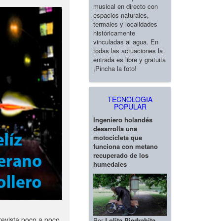
musical en directo con
espacios naturales,
termales y localidades
históricamente
vinculadas al agua. En
todas las actuaciones la
entrada es libre y gratuita
¡Pincha la foto!
TECNOLOGIA
POPULAR
Ingeniero holandés
desarrolla una
motocicleta que
funciona con metano
recuperado de los
humedales
revista poco a poco
Por
Lolita Piedrahita