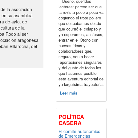
Bueno, queridos
lectores: parece ser que
de la asociación
la revista poco a poco va
S en su asamblea
cogiendo el trote pollero
ra de ayto. de
que deseábamos desde
cultura de la
que ocurrió el colapso y
ba Rodo al ser
ya esperamos, ansiosos,
entrar en el Otoño con
sociación aragonesa
nuevas ideas y
ban Villarocha, del
colaboradores que,
seguro, van a hacer
aportaciones singulares
y del gusto de todos los
que hacemos posible
esta aventura editorial de
ya larguísima trayectoria.
Leer más
POLÍTICA
CASERA
El comité autonómico
de Emergencias