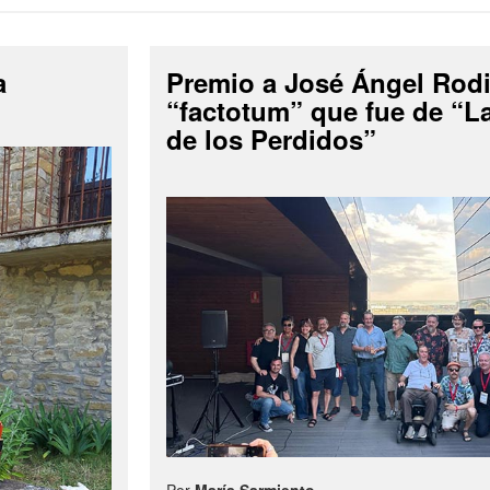
a
Premio a José Ángel Rodi
“factotum” que fue de “
de los Perdidos”
Por
María Sarmiento