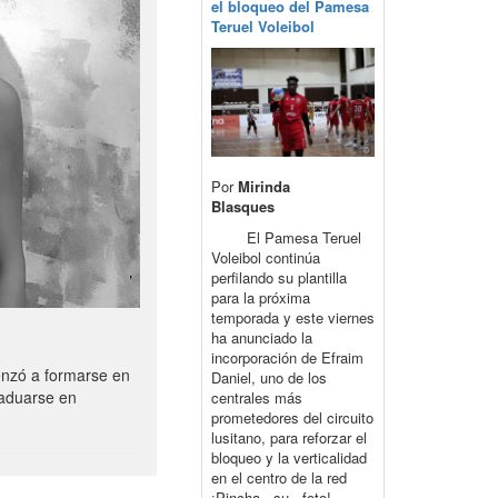
el bloqueo del Pamesa
Teruel Voleibol
Por
Mirinda
Blasques
El Pamesa Teruel
Voleibol continúa
perfilando su plantilla
para la próxima
temporada y este viernes
ha anunciado la
incorporación de Efraim
enzó a formarse en
Daniel, uno de los
raduarse en
centrales más
prometedores del circuito
lusitano, para reforzar el
bloqueo y la verticalidad
en el centro de la red
¡Pincha su foto!