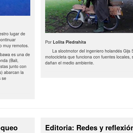
stro lugar de
continuar
Por
Lolita Piedrahita
no muy remotos.
La slootmotor del ingeniero holandés Gijs 
bawa es una de
motocicleta que funciona con fuentes locales, 
onda (Bali,
dañan el medio ambiente.
stas junto con
s) abarcan la
s se
loqueo
Editoria: Redes y reflexió