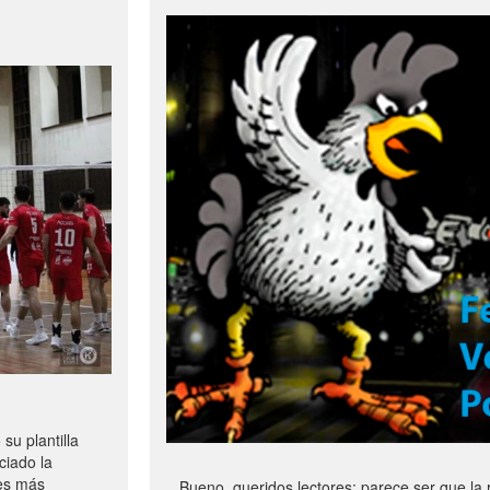
u plantilla
ciado la
les más
Bueno, queridos lectores: parece ser que la 