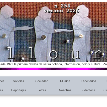
esde 1977 la primera revista de sátira política, información, ocio y cultura . 
nes
Noticias
Sociedad
Música
Escenarios
tas
Reportajes
Letras
Nosotras
Videoteca
Si