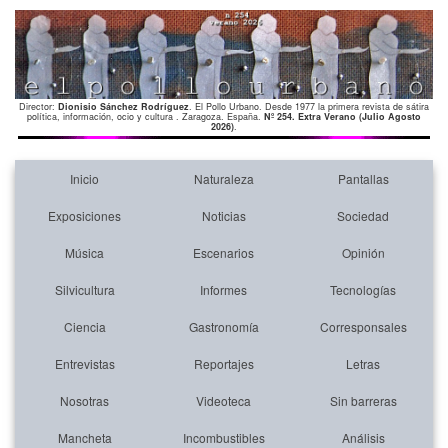
Director:
Dionisio Sánchez Rodríguez
. El Pollo Urbano. Desde 1977 la primera revista de sátira
política, información, ocio y cultura . Zaragoza. España.
Nº 254. Extra Verano (Julio Agosto
2026)
.
Inicio
Naturaleza
Pantallas
Exposiciones
Noticias
Sociedad
Música
Escenarios
Opinión
Silvicultura
Informes
Tecnologías
Ciencia
Gastronomía
Corresponsales
Entrevistas
Reportajes
Letras
Nosotras
Videoteca
Sin barreras
Mancheta
Incombustibles
Análisis