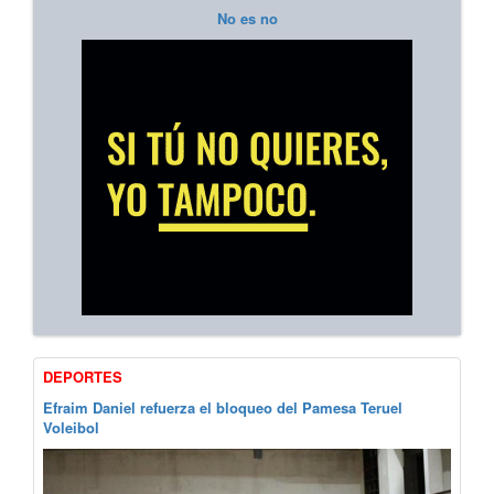
No es no
DEPORTES
Efraim Daniel refuerza el bloqueo del Pamesa Teruel
Voleibol