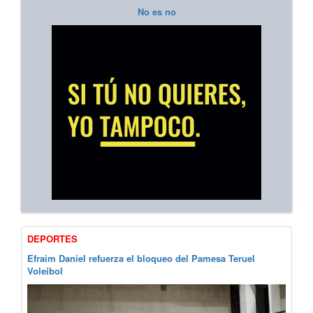
No es no
DEPORTES
Efraim Daniel refuerza el bloqueo del Pamesa Teruel
Voleibol