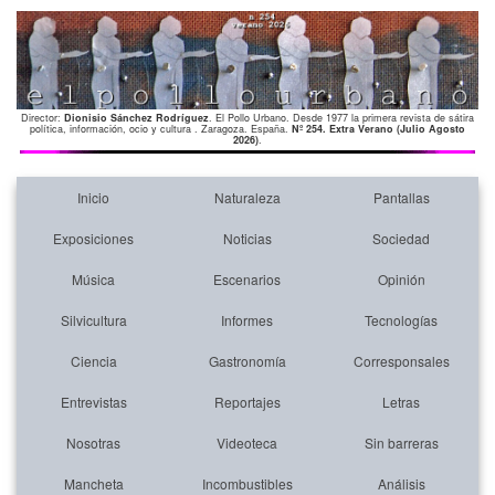
Director:
Dionisio Sánchez Rodríguez
. El Pollo Urbano. Desde 1977 la primera revista de sátira
política, información, ocio y cultura . Zaragoza. España.
Nº 254. Extra Verano (Julio Agosto
2026)
.
Inicio
Naturaleza
Pantallas
Exposiciones
Noticias
Sociedad
Música
Escenarios
Opinión
Silvicultura
Informes
Tecnologías
Ciencia
Gastronomía
Corresponsales
Entrevistas
Reportajes
Letras
Nosotras
Videoteca
Sin barreras
Mancheta
Incombustibles
Análisis