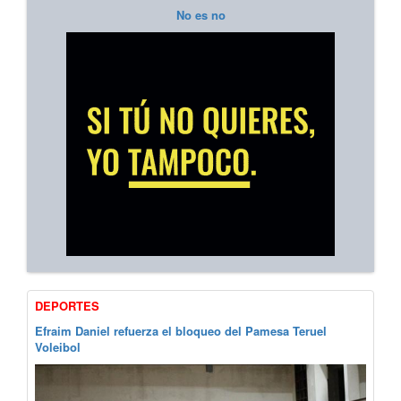
No es no
DEPORTES
Efraim Daniel refuerza el bloqueo del Pamesa Teruel
Voleibol