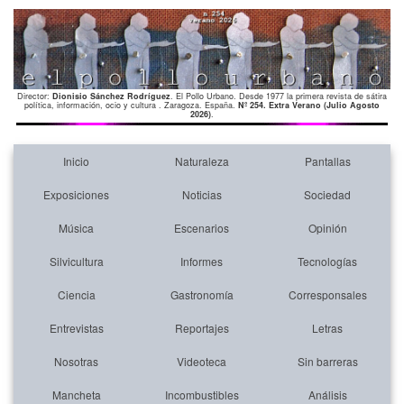
Director:
Dionisio Sánchez Rodríguez
. El Pollo Urbano. Desde 1977 la primera revista de sátira
política, información, ocio y cultura . Zaragoza. España.
Nº 254. Extra Verano (Julio Agosto
2026)
.
Inicio
Naturaleza
Pantallas
Exposiciones
Noticias
Sociedad
Música
Escenarios
Opinión
Silvicultura
Informes
Tecnologías
Ciencia
Gastronomía
Corresponsales
Entrevistas
Reportajes
Letras
Nosotras
Videoteca
Sin barreras
Mancheta
Incombustibles
Análisis