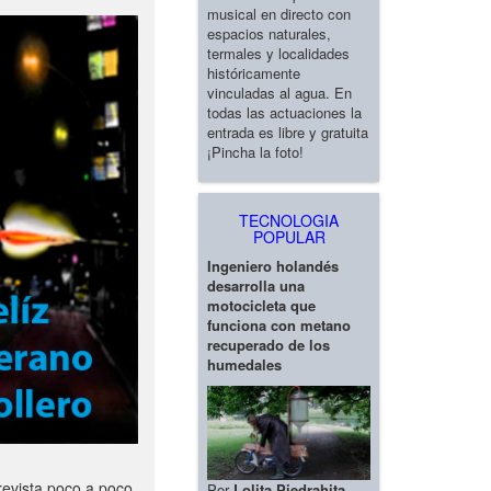
musical en directo con
espacios naturales,
termales y localidades
históricamente
vinculadas al agua. En
todas las actuaciones la
entrada es libre y gratuita
¡Pincha la foto!
TECNOLOGIA
POPULAR
Ingeniero holandés
desarrolla una
motocicleta que
funciona con metano
recuperado de los
humedales
revista poco a poco
Por
Lolita Piedrahita