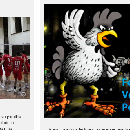
u plantilla
ciado la
les más
Bueno, queridos lectores: parece ser que la 