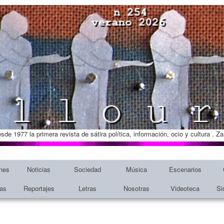
esde 1977 la primera revista de sátira política, información, ocio y cultura . 
nes
Noticias
Sociedad
Música
Escenarios
tas
Reportajes
Letras
Nosotras
Videoteca
Si