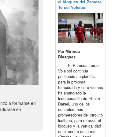
el bloqueo del Pamesa
Teruel Voleibol
Por
Mirinda
Blasques
El Pamesa Teruel
Voleibol continúa
perfilando su plantilla
para la próxima
temporada y este viernes
ha anunciado la
incorporación de Efraim
enzó a formarse en
Daniel, uno de los
raduarse en
centrales más
prometedores del circuito
lusitano, para reforzar el
bloqueo y la verticalidad
en el centro de la red
¡Pincha su foto!