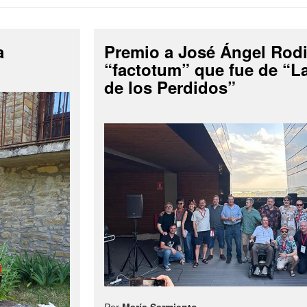
a
Premio a José Ángel Rodi
“factotum” que fue de “
de los Perdidos”
Por
María Sarmiento