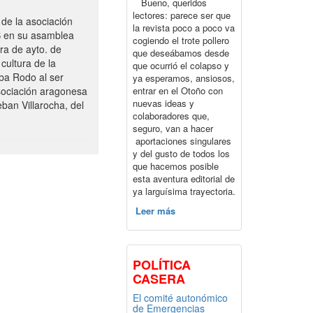
Bueno, queridos
lectores: parece ser que
de la asociación
la revista poco a poco va
S en su asamblea
cogiendo el trote pollero
ra de ayto. de
que deseábamos desde
cultura de la
que ocurrió el colapso y
ba Rodo al ser
ya esperamos, ansiosos,
entrar en el Otoño con
sociación aragonesa
nuevas ideas y
ban Villarocha, del
colaboradores que,
seguro, van a hacer
aportaciones singulares
y del gusto de todos los
que hacemos posible
esta aventura editorial de
ya larguísima trayectoria.
Leer más
POLÍTICA
CASERA
El comité autonómico
de Emergencias