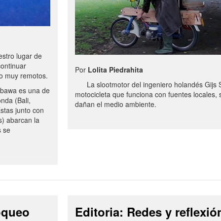
stro lugar de
continuar
Por
Lolita Piedrahita
no muy remotos.
La slootmotor del ingeniero holandés Gijs 
bawa es una de
motocicleta que funciona con fuentes locales, 
onda (Bali,
dañan el medio ambiente.
stas junto con
s) abarcan la
s se
loqueo
Editoria: Redes y reflexió