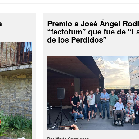
a
Premio a José Ángel Rodi
“factotum” que fue de “
de los Perdidos”
Por
María Sarmiento