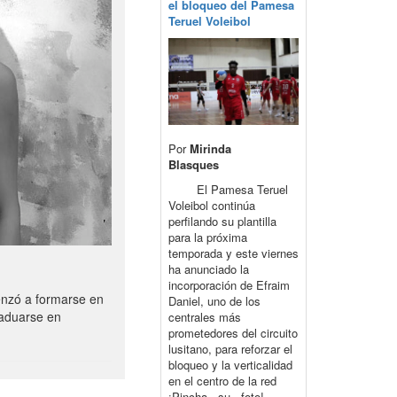
el bloqueo del Pamesa
Teruel Voleibol
Por
Mirinda
Blasques
El Pamesa Teruel
Voleibol continúa
perfilando su plantilla
para la próxima
temporada y este viernes
ha anunciado la
incorporación de Efraim
enzó a formarse en
Daniel, uno de los
raduarse en
centrales más
prometedores del circuito
lusitano, para reforzar el
bloqueo y la verticalidad
en el centro de la red
¡Pincha su foto!