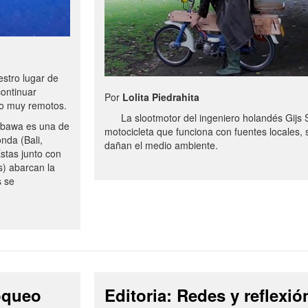
stro lugar de
continuar
Por
Lolita Piedrahita
no muy remotos.
La slootmotor del ingeniero holandés Gijs 
bawa es una de
motocicleta que funciona con fuentes locales, 
onda (Bali,
dañan el medio ambiente.
stas junto con
s) abarcan la
s se
loqueo
Editoria: Redes y reflexió