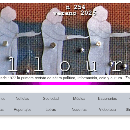
esde 1977 la primera revista de sátira política, información, ocio y cultura . 
nes
Noticias
Sociedad
Música
Escenarios
tas
Reportajes
Letras
Nosotras
Videoteca
Si