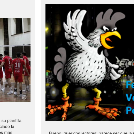
u plantilla
ciado la
les más
Bueno, queridos lectores: parece ser que la 