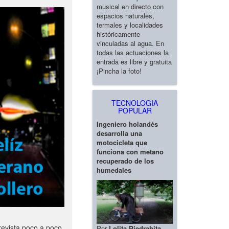
musical en directo con
espacios naturales,
termales y localidades
históricamente
vinculadas al agua. En
todas las actuaciones la
entrada es libre y gratuita
¡Pincha la foto!
TECNOLOGIA
POPULAR
Ingeniero holandés
desarrolla una
motocicleta que
funciona con metano
recuperado de los
humedales
revista poco a poco
Por
Lolita Piedrahita