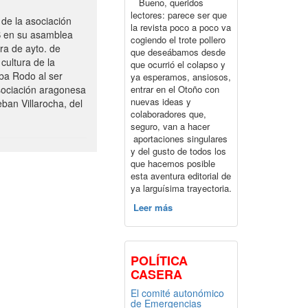
Bueno, queridos
lectores: parece ser que
de la asociación
la revista poco a poco va
S en su asamblea
cogiendo el trote pollero
ra de ayto. de
que deseábamos desde
cultura de la
que ocurrió el colapso y
ba Rodo al ser
ya esperamos, ansiosos,
entrar en el Otoño con
sociación aragonesa
nuevas ideas y
ban Villarocha, del
colaboradores que,
seguro, van a hacer
aportaciones singulares
y del gusto de todos los
que hacemos posible
esta aventura editorial de
ya larguísima trayectoria.
Leer más
POLÍTICA
CASERA
El comité autonómico
de Emergencias