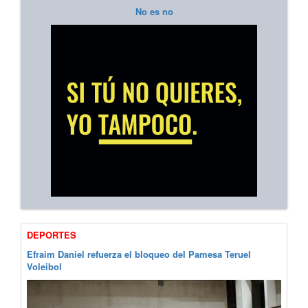
No es no
DEPORTES
Efraim Daniel refuerza el bloqueo del Pamesa Teruel
Voleibol