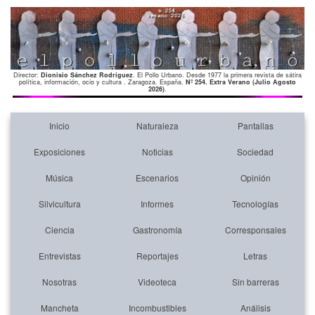
Director:
Dionisio Sánchez Rodríguez
. El Pollo Urbano. Desde 1977 la primera revista de sátira
política, información, ocio y cultura . Zaragoza. España.
Nº 254. Extra Verano (Julio Agosto
2026)
.
Inicio
Naturaleza
Pantallas
Exposiciones
Noticias
Sociedad
Música
Escenarios
Opinión
Silvicultura
Informes
Tecnologías
Ciencia
Gastronomía
Corresponsales
Entrevistas
Reportajes
Letras
Nosotras
Videoteca
Sin barreras
Mancheta
Incombustibles
Análisis