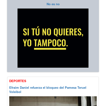
No es no
DEPORTES
Efraim Daniel refuerza el bloqueo del Pamesa Teruel
Voleibol