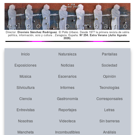
Director:
Dionisio Sánchez Rodríguez
. El Pollo Urbano. Desde 1977 la primera revista de sátira
política, información, ocio y cultura . Zaragoza. España.
Nº 254. Extra Verano (Julio Agosto
2026)
.
Inicio
Naturaleza
Pantallas
Exposiciones
Noticias
Sociedad
Música
Escenarios
Opinión
Silvicultura
Informes
Tecnologías
Ciencia
Gastronomía
Corresponsales
Entrevistas
Reportajes
Letras
Nosotras
Videoteca
Sin barreras
Mancheta
Incombustibles
Análisis