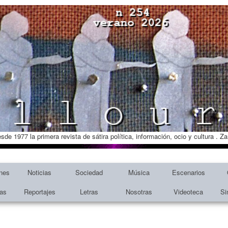
esde 1977 la primera revista de sátira política, información, ocio y cultura . 
nes
Noticias
Sociedad
Música
Escenarios
tas
Reportajes
Letras
Nosotras
Videoteca
Si