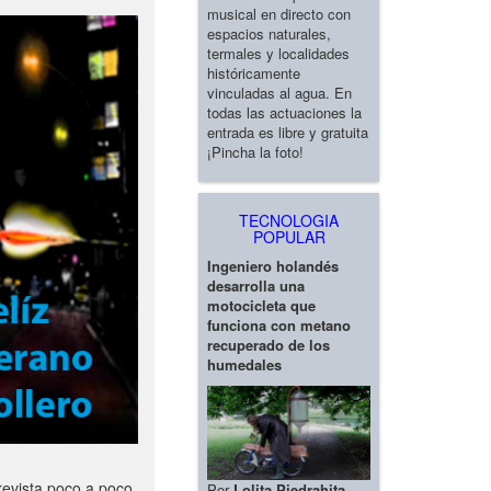
musical en directo con
espacios naturales,
termales y localidades
históricamente
vinculadas al agua. En
todas las actuaciones la
entrada es libre y gratuita
¡Pincha la foto!
TECNOLOGIA
POPULAR
Ingeniero holandés
desarrolla una
motocicleta que
funciona con metano
recuperado de los
humedales
revista poco a poco
Por
Lolita Piedrahita