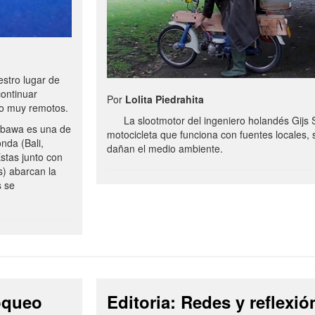
stro lugar de
continuar
Por
Lolita Piedrahita
no muy remotos.
La slootmotor del ingeniero holandés Gijs 
bawa es una de
motocicleta que funciona con fuentes locales, 
onda (Bali,
dañan el medio ambiente.
stas junto con
s) abarcan la
s se
loqueo
Editoria: Redes y reflexió