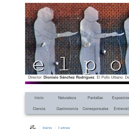
Director:
Dionisio Sánchez Rodríguez
. El Pollo Urbano. D
Inicio
Naturaleza
Pantallas
Exposicio
Ciencia
Gastronomía
Corresponsales
Entrevis
Inicio
Letras