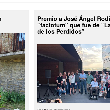
a
Premio a José Ángel Rodi
“factotum” que fue de “
de los Perdidos”
Por
María Sarmiento