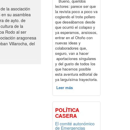
Bueno, queridos
lectores: parece ser que
de la asociación
la revista poco a poco va
S en su asamblea
cogiendo el trote pollero
ra de ayto. de
que deseábamos desde
cultura de la
que ocurrió el colapso y
ba Rodo al ser
ya esperamos, ansiosos,
entrar en el Otoño con
sociación aragonesa
nuevas ideas y
ban Villarocha, del
colaboradores que,
seguro, van a hacer
aportaciones singulares
y del gusto de todos los
que hacemos posible
esta aventura editorial de
ya larguísima trayectoria.
Leer más
POLÍTICA
CASERA
El comité autonómico
de Emergencias