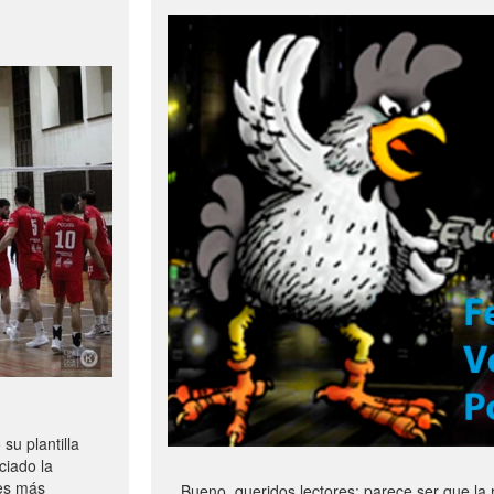
u plantilla
ciado la
les más
Bueno, queridos lectores: parece ser que la 