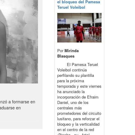
el bloqueo del Pamesa
Teruel Voleibol
Por
Mirinda
Blasques
El Pamesa Teruel
Voleibol continúa
perfilando su plantilla
para la próxima
temporada y este viernes
ha anunciado la
incorporación de Efraim
enzó a formarse en
Daniel, uno de los
raduarse en
centrales más
prometedores del circuito
lusitano, para reforzar el
bloqueo y la verticalidad
en el centro de la red
¡Pincha su foto!