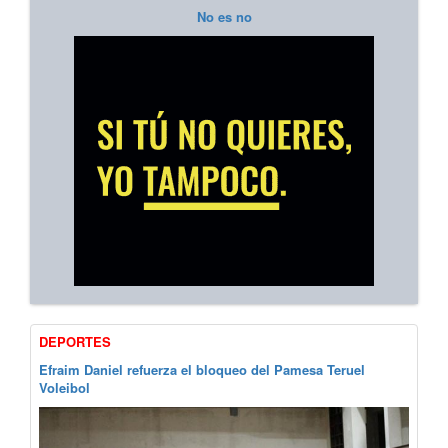
No es no
DEPORTES
Efraim Daniel refuerza el bloqueo del Pamesa Teruel
Voleibol