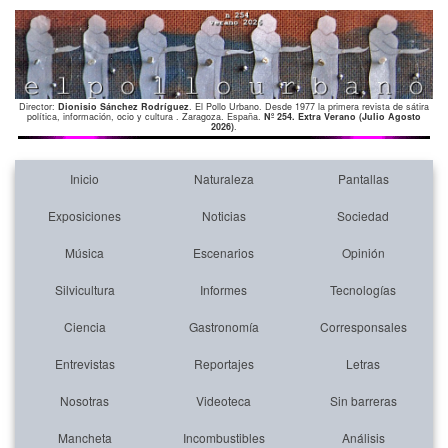
Director:
Dionisio Sánchez Rodríguez
. El Pollo Urbano. Desde 1977 la primera revista de sátira
política, información, ocio y cultura . Zaragoza. España.
Nº 254. Extra Verano (Julio Agosto
2026)
.
Inicio
Naturaleza
Pantallas
Exposiciones
Noticias
Sociedad
Música
Escenarios
Opinión
Silvicultura
Informes
Tecnologías
Ciencia
Gastronomía
Corresponsales
Entrevistas
Reportajes
Letras
Nosotras
Videoteca
Sin barreras
Mancheta
Incombustibles
Análisis