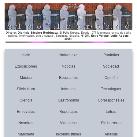
Director:
Dionisio Sánchez Rodríguez
. El Pollo Urbano. Desde 1977 la primera revista de sátira
política, información, ocio y cultura . Zaragoza. España.
Nº 254. Extra Verano (Julio Agosto
2026)
.
Inicio
Naturaleza
Pantallas
Exposiciones
Noticias
Sociedad
Música
Escenarios
Opinión
Silvicultura
Informes
Tecnologías
Ciencia
Gastronomía
Corresponsales
Entrevistas
Reportajes
Letras
Nosotras
Videoteca
Sin barreras
Mancheta
Incombustibles
Análisis