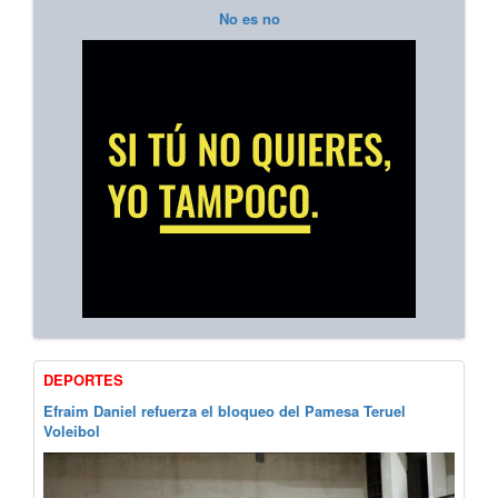
No es no
DEPORTES
Efraim Daniel refuerza el bloqueo del Pamesa Teruel
Voleibol