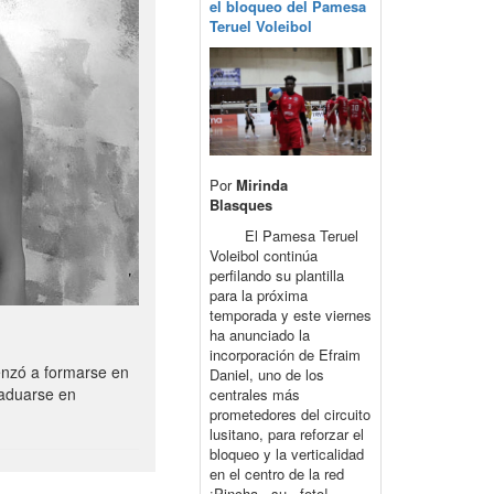
el bloqueo del Pamesa
Teruel Voleibol
Por
Mirinda
Blasques
El Pamesa Teruel
Voleibol continúa
perfilando su plantilla
para la próxima
temporada y este viernes
ha anunciado la
incorporación de Efraim
enzó a formarse en
Daniel, uno de los
raduarse en
centrales más
prometedores del circuito
lusitano, para reforzar el
bloqueo y la verticalidad
en el centro de la red
¡Pincha su foto!