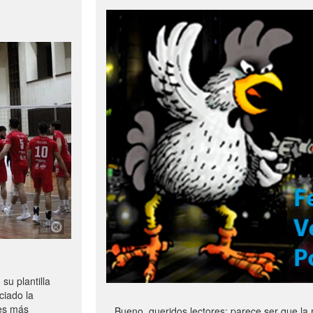
u plantilla
ciado la
les más
Bueno, queridos lectores: parece ser que la 