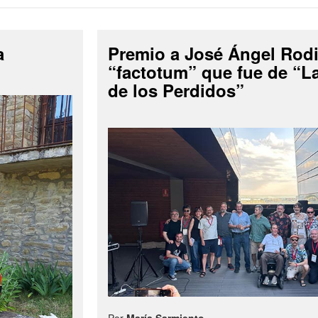
a
Premio a José Ángel Rodi
“factotum” que fue de “
de los Perdidos”
Por
María Sarmiento