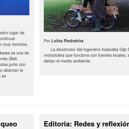
stro lugar de
continuar
Por
Lolita Piedrahita
no muy remotos.
La slootmotor del ingeniero holandés Gijs 
bawa es una de
motocicleta que funciona con fuentes locales, 
onda (Bali,
dañan el medio ambiente.
stas junto con
s) abarcan la
s se
loqueo
Editoria: Redes y reflexió