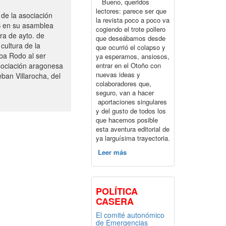
Bueno, queridos
lectores: parece ser que
de la asociación
la revista poco a poco va
S en su asamblea
cogiendo el trote pollero
ra de ayto. de
que deseábamos desde
cultura de la
que ocurrió el colapso y
ba Rodo al ser
ya esperamos, ansiosos,
entrar en el Otoño con
sociación aragonesa
nuevas ideas y
ban Villarocha, del
colaboradores que,
seguro, van a hacer
aportaciones singulares
y del gusto de todos los
que hacemos posible
esta aventura editorial de
ya larguísima trayectoria.
Leer más
POLÍTICA
CASERA
El comité autonómico
de Emergencias