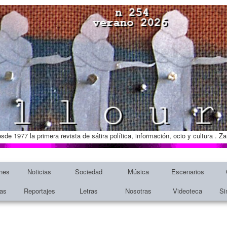
esde 1977 la primera revista de sátira política, información, ocio y cultura . 
nes
Noticias
Sociedad
Música
Escenarios
tas
Reportajes
Letras
Nosotras
Videoteca
Si