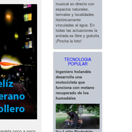
musical en directo con
espacios naturales,
termales y localidades
históricamente
vinculadas al agua. En
todas las actuaciones la
entrada es libre y gratuita
¡Pincha la foto!
TECNOLOGIA
POPULAR
Ingeniero holandés
desarrolla una
motocicleta que
funciona con metano
recuperado de los
humedales
revista poco a poco
Por
Lolita Piedrahita