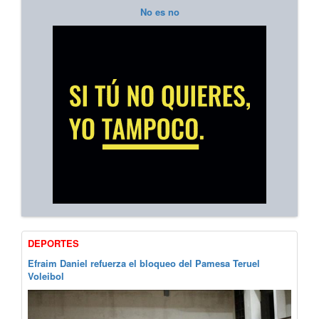
No es no
DEPORTES
Efraim Daniel refuerza el bloqueo del Pamesa Teruel
Voleibol