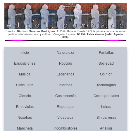
Director:
Dionisio Sánchez Rodríguez
. El Pollo Urbano. Desde 1977 la primera revista de sátira
política, información, ocio y cultura . Zaragoza. España.
Nº 254. Extra Verano (Julio Agosto
2026)
.
Inicio
Naturaleza
Pantallas
Exposiciones
Noticias
Sociedad
Música
Escenarios
Opinión
Silvicultura
Informes
Tecnologías
Ciencia
Gastronomía
Corresponsales
Entrevistas
Reportajes
Letras
Nosotras
Videoteca
Sin barreras
Mancheta
Incombustibles
Análisis