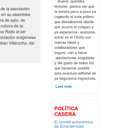
Bueno, queridos
lectores: parece ser que
de la asociación
la revista poco a poco va
S en su asamblea
cogiendo el trote pollero
ra de ayto. de
que deseábamos desde
cultura de la
que ocurrió el colapso y
ba Rodo al ser
ya esperamos, ansiosos,
entrar en el Otoño con
sociación aragonesa
nuevas ideas y
ban Villarocha, del
colaboradores que,
seguro, van a hacer
aportaciones singulares
y del gusto de todos los
que hacemos posible
esta aventura editorial de
ya larguísima trayectoria.
Leer más
POLÍTICA
CASERA
El comité autonómico
de Emergencias