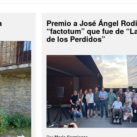
a
Premio a José Ángel Rodi
“factotum” que fue de “
de los Perdidos”
Por
María Sarmiento