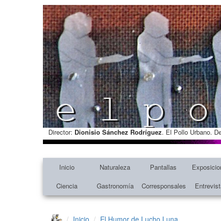
Director:
Dionisio Sánchez Rodríguez
. El Pollo Urbano. D
Inicio
Naturaleza
Pantallas
Exposicio
Ciencia
Gastronomía
Corresponsales
Entrevis
Inicio
El Humor de Lucho Luna