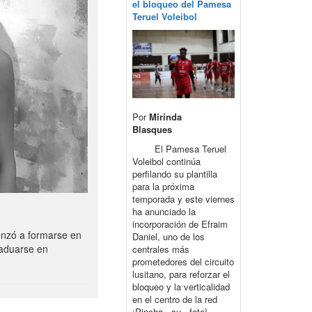
el bloqueo del Pamesa
Teruel Voleibol
Por
Mirinda
Blasques
El Pamesa Teruel
Voleibol continúa
perfilando su plantilla
para la próxima
temporada y este viernes
ha anunciado la
incorporación de Efraim
enzó a formarse en
Daniel, uno de los
raduarse en
centrales más
prometedores del circuito
lusitano, para reforzar el
bloqueo y la verticalidad
en el centro de la red
¡Pincha su foto!