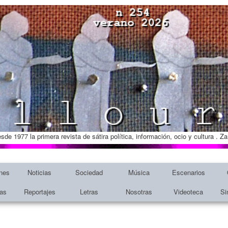
esde 1977 la primera revista de sátira política, información, ocio y cultura . 
nes
Noticias
Sociedad
Música
Escenarios
tas
Reportajes
Letras
Nosotras
Videoteca
Si