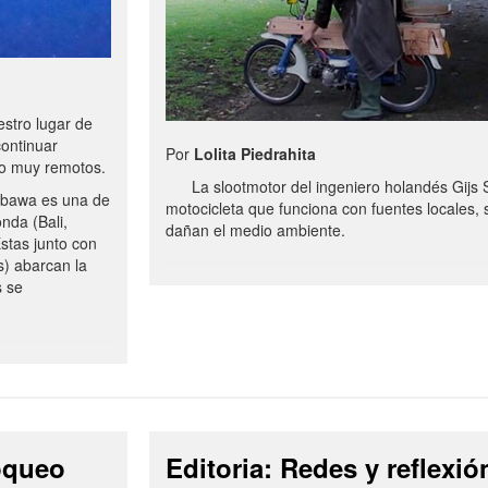
stro lugar de
continuar
Por
Lolita Piedrahita
no muy remotos.
La slootmotor del ingeniero holandés Gijs 
bawa es una de
motocicleta que funciona con fuentes locales, 
onda (Bali,
dañan el medio ambiente.
stas junto con
s) abarcan la
s se
loqueo
Editoria: Redes y reflexió