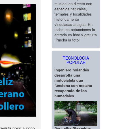
musical en directo con
espacios naturales,
termales y localidades
históricamente
vinculadas al agua. En
todas las actuaciones la
entrada es libre y gratuita
¡Pincha la foto!
TECNOLOGIA
POPULAR
Ingeniero holandés
desarrolla una
motocicleta que
funciona con metano
recuperado de los
humedales
revista poco a poco
Por
Lolita Piedrahita