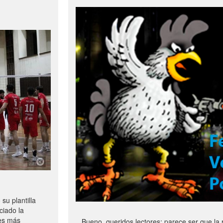
u plantilla
ciado la
les más
Bueno, queridos lectores: parece ser que la 