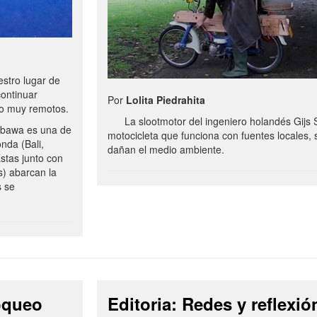
stro lugar de
continuar
Por
Lolita Piedrahita
no muy remotos.
La slootmotor del ingeniero holandés Gijs 
bawa es una de
motocicleta que funciona con fuentes locales, 
onda (Bali,
dañan el medio ambiente.
stas junto con
s) abarcan la
s se
loqueo
Editoria: Redes y reflexió