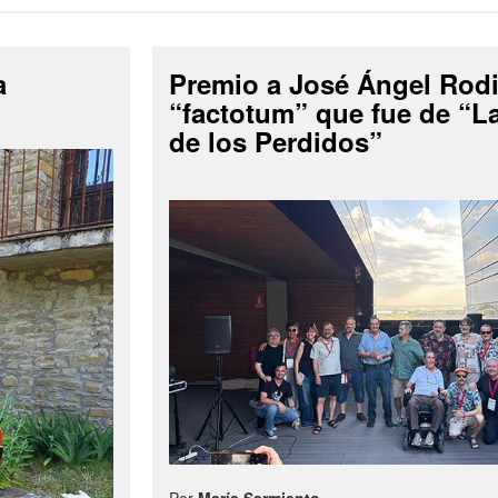
a
Premio a José Ángel Rodi
“factotum” que fue de “
de los Perdidos”
Por
María Sarmiento