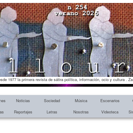
esde 1977 la primera revista de sátira política, información, ocio y cultura . 
nes
Noticias
Sociedad
Música
Escenarios
tas
Reportajes
Letras
Nosotras
Videoteca
Si