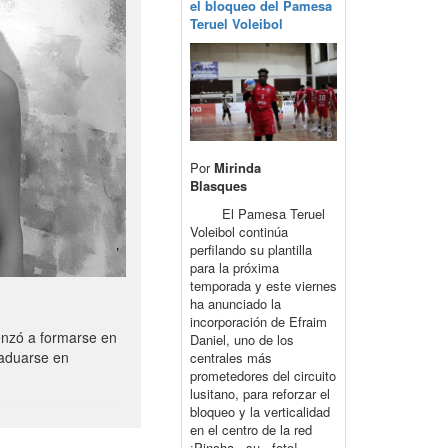
el bloqueo del Pamesa
Teruel Voleibol
Por
Mirinda
Blasques
El Pamesa Teruel
Voleibol continúa
perfilando su plantilla
para la próxima
temporada y este viernes
ha anunciado la
incorporación de Efraim
enzó a formarse en
Daniel, uno de los
raduarse en
centrales más
prometedores del circuito
lusitano, para reforzar el
bloqueo y la verticalidad
en el centro de la red
¡Pincha su foto!