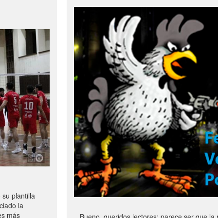
u plantilla
ciado la
les más
Bueno, queridos lectores: parece ser que la 