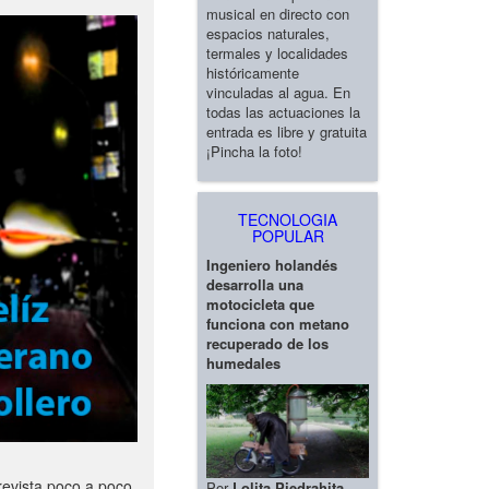
musical en directo con
espacios naturales,
termales y localidades
históricamente
vinculadas al agua. En
todas las actuaciones la
entrada es libre y gratuita
¡Pincha la foto!
TECNOLOGIA
POPULAR
Ingeniero holandés
desarrolla una
motocicleta que
funciona con metano
recuperado de los
humedales
revista poco a poco
Por
Lolita Piedrahita