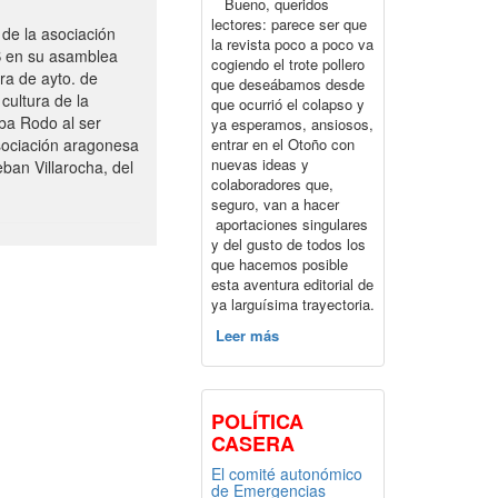
Bueno, queridos
lectores: parece ser que
de la asociación
la revista poco a poco va
S en su asamblea
cogiendo el trote pollero
ra de ayto. de
que deseábamos desde
cultura de la
que ocurrió el colapso y
ba Rodo al ser
ya esperamos, ansiosos,
entrar en el Otoño con
sociación aragonesa
nuevas ideas y
ban Villarocha, del
colaboradores que,
seguro, van a hacer
aportaciones singulares
y del gusto de todos los
que hacemos posible
esta aventura editorial de
ya larguísima trayectoria.
Leer más
POLÍTICA
CASERA
El comité autonómico
de Emergencias