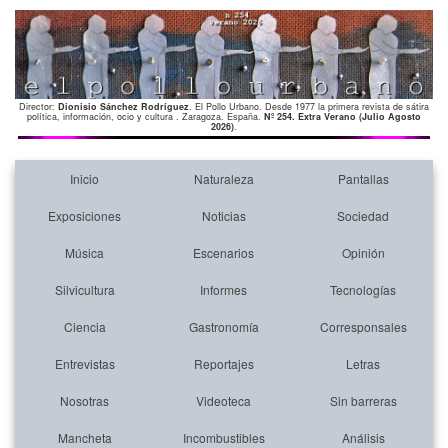
Director:
Dionisio Sánchez Rodríguez
. El Pollo Urbano. Desde 1977 la primera revista de sátira
política, información, ocio y cultura . Zaragoza. España.
Nº 254. Extra Verano (Julio Agosto
2026)
.
Inicio
Naturaleza
Pantallas
Exposiciones
Noticias
Sociedad
Música
Escenarios
Opinión
Silvicultura
Informes
Tecnologías
Ciencia
Gastronomía
Corresponsales
Entrevistas
Reportajes
Letras
Nosotras
Videoteca
Sin barreras
Mancheta
Incombustibles
Análisis