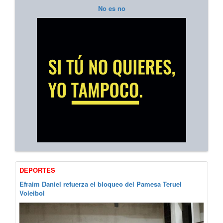
No es no
DEPORTES
Efraim Daniel refuerza el bloqueo del Pamesa Teruel
Voleibol