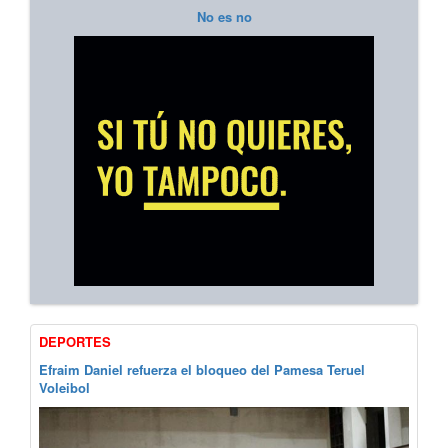
No es no
DEPORTES
Efraim Daniel refuerza el bloqueo del Pamesa Teruel
Voleibol