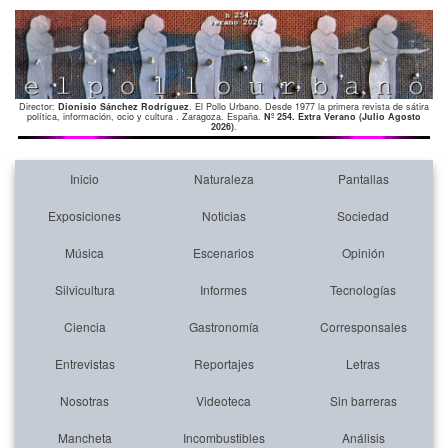
Director:
Dionisio Sánchez Rodríguez
. El Pollo Urbano. Desde 1977 la primera revista de sátira
política, información, ocio y cultura . Zaragoza. España.
Nº 254. Extra Verano (Julio Agosto
2026)
.
Inicio
Naturaleza
Pantallas
Exposiciones
Noticias
Sociedad
Música
Escenarios
Opinión
Silvicultura
Informes
Tecnologías
Ciencia
Gastronomía
Corresponsales
Entrevistas
Reportajes
Letras
Nosotras
Videoteca
Sin barreras
Mancheta
Incombustibles
Análisis