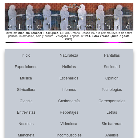
Director:
Dionisio Sánchez Rodríguez
. El Pollo Urbano. Desde 1977 la primera revista de sátira
política, información, ocio y cultura . Zaragoza. España.
Nº 254. Extra Verano (Julio Agosto
2026)
.
Inicio
Naturaleza
Pantallas
Exposiciones
Noticias
Sociedad
Música
Escenarios
Opinión
Silvicultura
Informes
Tecnologías
Ciencia
Gastronomía
Corresponsales
Entrevistas
Reportajes
Letras
Nosotras
Videoteca
Sin barreras
Mancheta
Incombustibles
Análisis