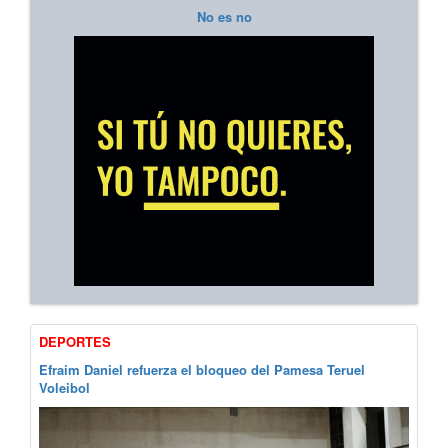
No es no
DEPORTES
Efraim Daniel refuerza el bloqueo del Pamesa Teruel
Voleibol