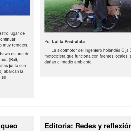
stro lugar de
continuar
Por
Lolita Piedrahita
no muy remotos.
La slootmotor del ingeniero holandés Gijs 
bawa es una de
motocicleta que funciona con fuentes locales, 
onda (Bali,
dañan el medio ambiente.
stas junto con
s) abarcan la
s se
loqueo
Editoria: Redes y reflexió