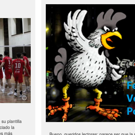
u plantilla
ciado la
les más
Bueno, queridos lectores: parece ser que la 