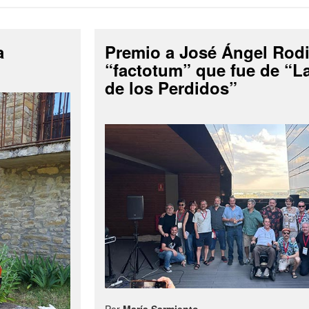
a
Premio a José Ángel Rodi
“factotum” que fue de “
de los Perdidos”
Por
María Sarmiento