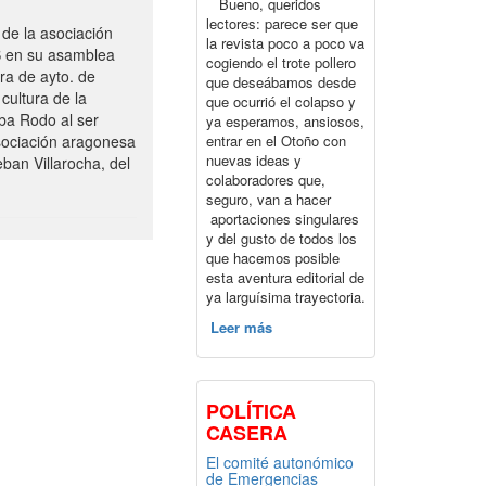
Bueno, queridos
lectores: parece ser que
de la asociación
la revista poco a poco va
S en su asamblea
cogiendo el trote pollero
ra de ayto. de
que deseábamos desde
cultura de la
que ocurrió el colapso y
ba Rodo al ser
ya esperamos, ansiosos,
entrar en el Otoño con
sociación aragonesa
nuevas ideas y
ban Villarocha, del
colaboradores que,
seguro, van a hacer
aportaciones singulares
y del gusto de todos los
que hacemos posible
esta aventura editorial de
ya larguísima trayectoria.
Leer más
POLÍTICA
CASERA
El comité autonómico
de Emergencias