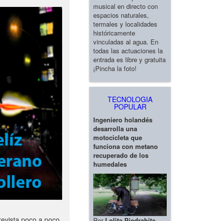
musical en directo con
espacios naturales,
termales y localidades
históricamente
vinculadas al agua. En
todas las actuaciones la
entrada es libre y gratuita
¡Pincha la foto!
TECNOLOGIA
POPULAR
Ingeniero holandés
desarrolla una
motocicleta que
funciona con metano
recuperado de los
humedales
revista poco a poco
Por
Lolita Piedrahita