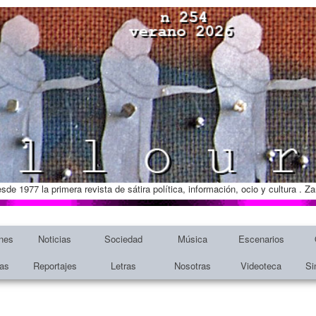
esde 1977 la primera revista de sátira política, información, ocio y cultura . 
nes
Noticias
Sociedad
Música
Escenarios
tas
Reportajes
Letras
Nosotras
Videoteca
Si