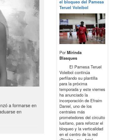
el bloqueo del Pamesa
Teruel Voleibol
Por
Mirinda
Blasques
El Pamesa Teruel
Voleibol continúa
perfilando su plantilla
para la próxima
temporada y este viernes
ha anunciado la
incorporación de Efraim
enzó a formarse en
Daniel, uno de los
raduarse en
centrales más
prometedores del circuito
lusitano, para reforzar el
bloqueo y la verticalidad
en el centro de la red
¡Pincha su foto!