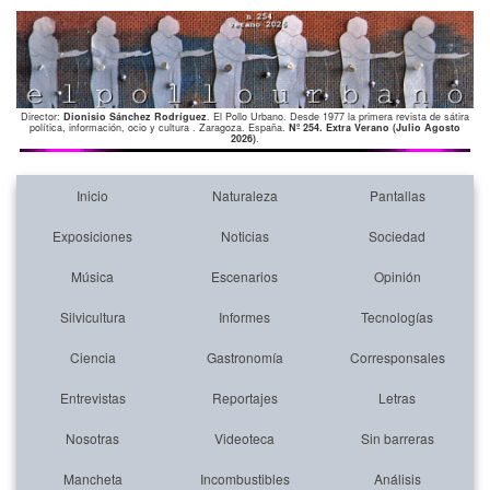
Director:
Dionisio Sánchez Rodríguez
. El Pollo Urbano. Desde 1977 la primera revista de sátira
política, información, ocio y cultura . Zaragoza. España.
Nº 254. Extra Verano (Julio Agosto
2026)
.
Inicio
Naturaleza
Pantallas
Exposiciones
Noticias
Sociedad
Música
Escenarios
Opinión
Silvicultura
Informes
Tecnologías
Ciencia
Gastronomía
Corresponsales
Entrevistas
Reportajes
Letras
Nosotras
Videoteca
Sin barreras
Mancheta
Incombustibles
Análisis