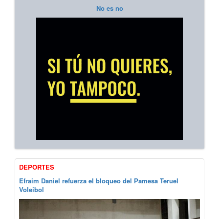
No es no
DEPORTES
Efraim Daniel refuerza el bloqueo del Pamesa Teruel
Voleibol