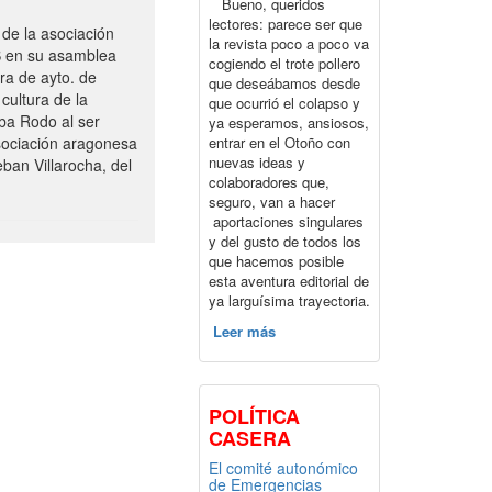
Bueno, queridos
lectores: parece ser que
de la asociación
la revista poco a poco va
S en su asamblea
cogiendo el trote pollero
ra de ayto. de
que deseábamos desde
cultura de la
que ocurrió el colapso y
ba Rodo al ser
ya esperamos, ansiosos,
entrar en el Otoño con
sociación aragonesa
nuevas ideas y
ban Villarocha, del
colaboradores que,
seguro, van a hacer
aportaciones singulares
y del gusto de todos los
que hacemos posible
esta aventura editorial de
ya larguísima trayectoria.
Leer más
POLÍTICA
CASERA
El comité autonómico
de Emergencias