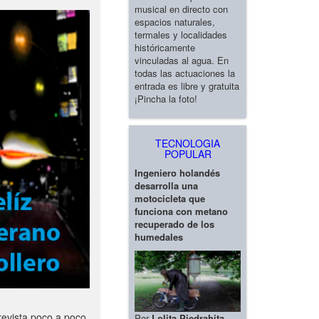
musical en directo con
espacios naturales,
termales y localidades
históricamente
vinculadas al agua. En
todas las actuaciones la
entrada es libre y gratuita
¡Pincha la foto!
TECNOLOGIA
POPULAR
Ingeniero holandés
desarrolla una
motocicleta que
funciona con metano
recuperado de los
humedales
revista poco a poco
Por
Lolita Piedrahita