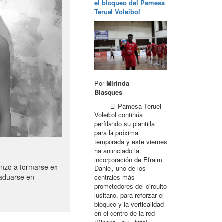
el bloqueo del Pamesa
Teruel Voleibol
Por
Mirinda
Blasques
El Pamesa Teruel
Voleibol continúa
perfilando su plantilla
para la próxima
temporada y este viernes
ha anunciado la
incorporación de Efraim
enzó a formarse en
Daniel, uno de los
raduarse en
centrales más
prometedores del circuito
lusitano, para reforzar el
bloqueo y la verticalidad
en el centro de la red
¡Pincha su foto!