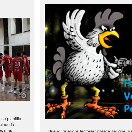
u plantilla
ciado la
les más
Bueno, queridos lectores: parece ser que la 