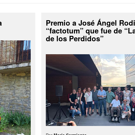
a
Premio a José Ángel Rodi
“factotum” que fue de “
de los Perdidos”
Por
María Sarmiento