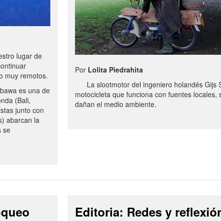
stro lugar de
continuar
Por
Lolita Piedrahita
no muy remotos.
La slootmotor del ingeniero holandés Gijs 
bawa es una de
motocicleta que funciona con fuentes locales, 
onda (Bali,
dañan el medio ambiente.
stas junto con
s) abarcan la
s se
loqueo
Editoria: Redes y reflexió