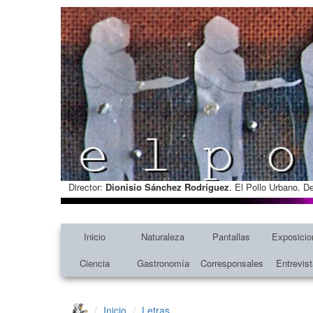
Director:
Dionisio Sánchez Rodríguez
. El Pollo Urbano. D
Inicio
Naturaleza
Pantallas
Exposicio
Ciencia
Gastronomía
Corresponsales
Entrevis
Inicio
Letras