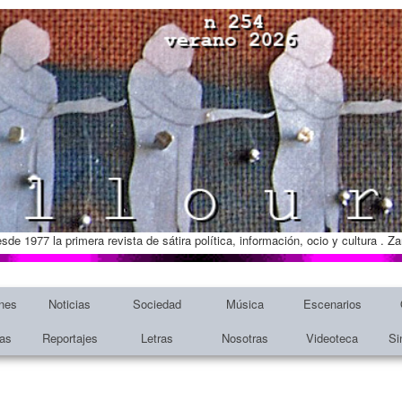
esde 1977 la primera revista de sátira política, información, ocio y cultura . 
nes
Noticias
Sociedad
Música
Escenarios
tas
Reportajes
Letras
Nosotras
Videoteca
Si