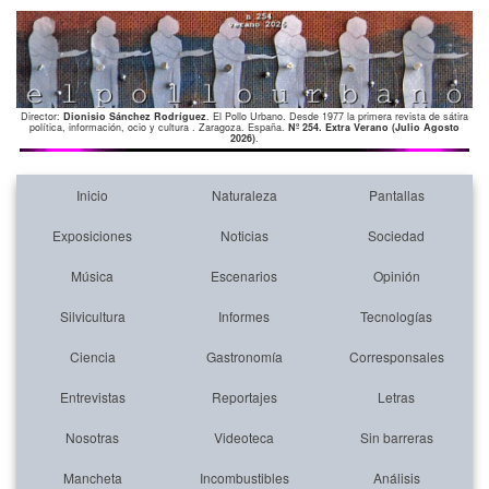
Director:
Dionisio Sánchez Rodríguez
. El Pollo Urbano. Desde 1977 la primera revista de sátira
política, información, ocio y cultura . Zaragoza. España.
Nº 254. Extra Verano (Julio Agosto
2026)
.
Inicio
Naturaleza
Pantallas
Exposiciones
Noticias
Sociedad
Música
Escenarios
Opinión
Silvicultura
Informes
Tecnologías
Ciencia
Gastronomía
Corresponsales
Entrevistas
Reportajes
Letras
Nosotras
Videoteca
Sin barreras
Mancheta
Incombustibles
Análisis