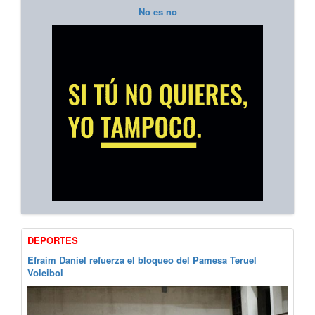
No es no
DEPORTES
Efraim Daniel refuerza el bloqueo del Pamesa Teruel
Voleibol