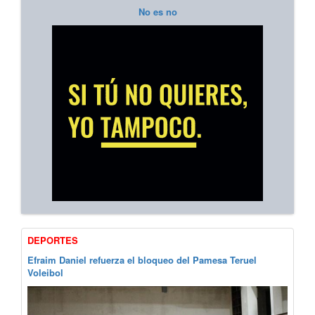
No es no
DEPORTES
Efraim Daniel refuerza el bloqueo del Pamesa Teruel
Voleibol