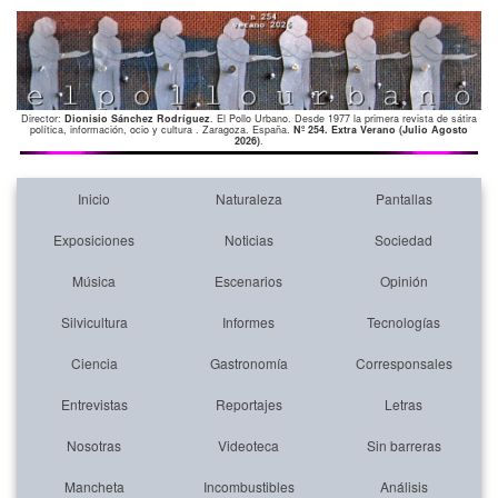
Director:
Dionisio Sánchez Rodríguez
. El Pollo Urbano. Desde 1977 la primera revista de sátira
política, información, ocio y cultura . Zaragoza. España.
Nº 254. Extra Verano (Julio Agosto
2026)
.
Inicio
Naturaleza
Pantallas
Exposiciones
Noticias
Sociedad
Música
Escenarios
Opinión
Silvicultura
Informes
Tecnologías
Ciencia
Gastronomía
Corresponsales
Entrevistas
Reportajes
Letras
Nosotras
Videoteca
Sin barreras
Mancheta
Incombustibles
Análisis