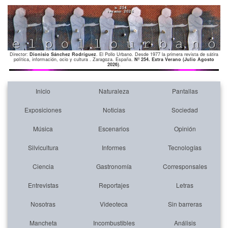
Director:
Dionisio Sánchez Rodríguez
. El Pollo Urbano. Desde 1977 la primera revista de sátira
política, información, ocio y cultura . Zaragoza. España.
Nº 254. Extra Verano (Julio Agosto
2026)
.
Inicio
Naturaleza
Pantallas
Exposiciones
Noticias
Sociedad
Música
Escenarios
Opinión
Silvicultura
Informes
Tecnologías
Ciencia
Gastronomía
Corresponsales
Entrevistas
Reportajes
Letras
Nosotras
Videoteca
Sin barreras
Mancheta
Incombustibles
Análisis