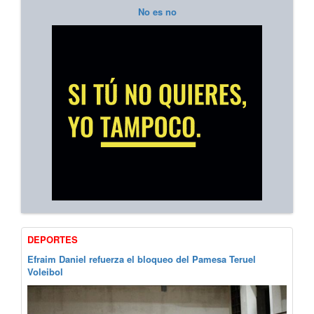
No es no
DEPORTES
Efraim Daniel refuerza el bloqueo del Pamesa Teruel
Voleibol