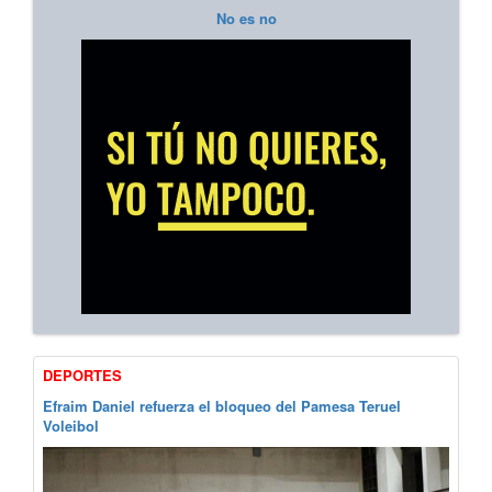
No es no
DEPORTES
Efraim Daniel refuerza el bloqueo del Pamesa Teruel
Voleibol