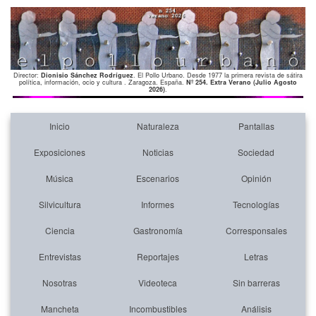
Director:
Dionisio Sánchez Rodríguez
. El Pollo Urbano. Desde 1977 la primera revista de sátira
política, información, ocio y cultura . Zaragoza. España.
Nº 254. Extra Verano (Julio Agosto
2026)
.
Inicio
Naturaleza
Pantallas
Exposiciones
Noticias
Sociedad
Música
Escenarios
Opinión
Silvicultura
Informes
Tecnologías
Ciencia
Gastronomía
Corresponsales
Entrevistas
Reportajes
Letras
Nosotras
Videoteca
Sin barreras
Mancheta
Incombustibles
Análisis