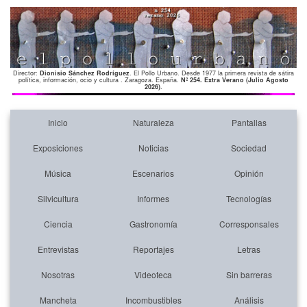
Director:
Dionisio Sánchez Rodríguez
. El Pollo Urbano. Desde 1977 la primera revista de sátira
política, información, ocio y cultura . Zaragoza. España.
Nº 254. Extra Verano (Julio Agosto
2026)
.
Inicio
Naturaleza
Pantallas
Exposiciones
Noticias
Sociedad
Música
Escenarios
Opinión
Silvicultura
Informes
Tecnologías
Ciencia
Gastronomía
Corresponsales
Entrevistas
Reportajes
Letras
Nosotras
Videoteca
Sin barreras
Mancheta
Incombustibles
Análisis