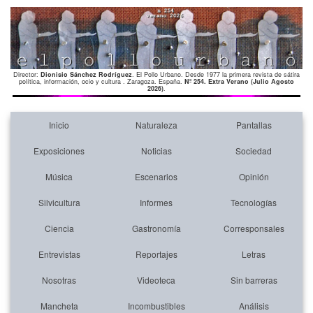
Director:
Dionisio Sánchez Rodríguez
. El Pollo Urbano. Desde 1977 la primera revista de sátira
política, información, ocio y cultura . Zaragoza. España.
Nº 254. Extra Verano (Julio Agosto
2026)
.
Inicio
Naturaleza
Pantallas
Exposiciones
Noticias
Sociedad
Música
Escenarios
Opinión
Silvicultura
Informes
Tecnologías
Ciencia
Gastronomía
Corresponsales
Entrevistas
Reportajes
Letras
Nosotras
Videoteca
Sin barreras
Mancheta
Incombustibles
Análisis