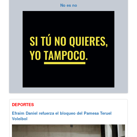
No es no
DEPORTES
Efraim Daniel refuerza el bloqueo del Pamesa Teruel
Voleibol