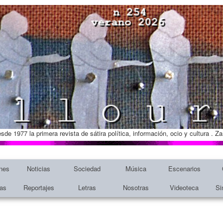
esde 1977 la primera revista de sátira política, información, ocio y cultura . 
nes
Noticias
Sociedad
Música
Escenarios
tas
Reportajes
Letras
Nosotras
Videoteca
Si