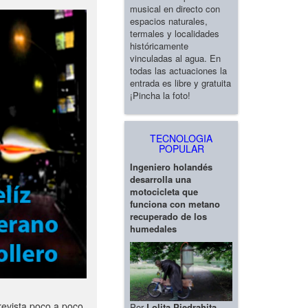
musical en directo con
espacios naturales,
termales y localidades
históricamente
vinculadas al agua. En
todas las actuaciones la
entrada es libre y gratuita
¡Pincha la foto!
TECNOLOGIA
POPULAR
Ingeniero holandés
desarrolla una
motocicleta que
funciona con metano
recuperado de los
humedales
revista poco a poco
Por
Lolita Piedrahita