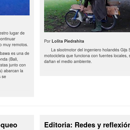
stro lugar de
continuar
Por
Lolita Piedrahita
no muy remotos.
La slootmotor del ingeniero holandés Gijs 
bawa es una de
motocicleta que funciona con fuentes locales, 
onda (Bali,
dañan el medio ambiente.
stas junto con
s) abarcan la
s se
loqueo
Editoria: Redes y reflexió