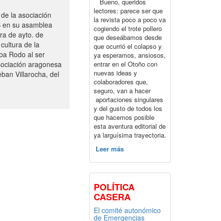
Bueno, queridos
lectores: parece ser que
de la asociación
la revista poco a poco va
S en su asamblea
cogiendo el trote pollero
ra de ayto. de
que deseábamos desde
cultura de la
que ocurrió el colapso y
ba Rodo al ser
ya esperamos, ansiosos,
entrar en el Otoño con
sociación aragonesa
nuevas ideas y
ban Villarocha, del
colaboradores que,
seguro, van a hacer
aportaciones singulares
y del gusto de todos los
que hacemos posible
esta aventura editorial de
ya larguísima trayectoria.
Leer más
POLÍTICA
CASERA
El comité autonómico
de Emergencias