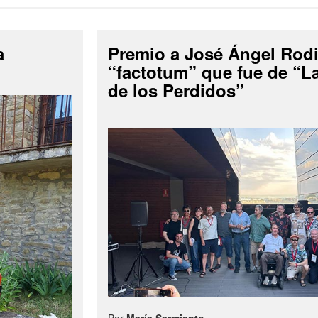
a
Premio a José Ángel Rodi
“factotum” que fue de “
de los Perdidos”
Por
María Sarmiento