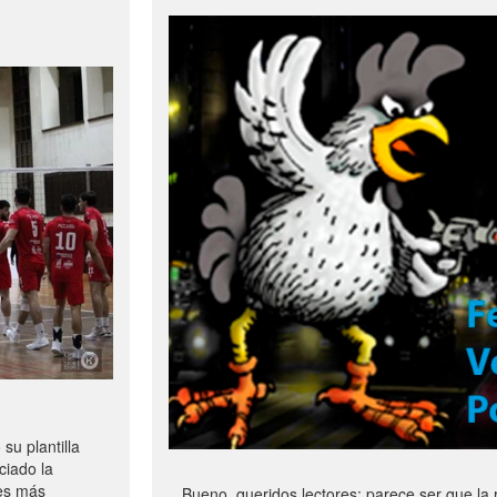
u plantilla
ciado la
les más
Bueno, queridos lectores: parece ser que la 