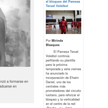
el bloqueo del Pamesa
Teruel Voleibol
Por
Mirinda
Blasques
El Pamesa Teruel
Voleibol continúa
perfilando su plantilla
para la próxima
temporada y este viernes
ha anunciado la
incorporación de Efraim
enzó a formarse en
Daniel, uno de los
raduarse en
centrales más
prometedores del circuito
lusitano, para reforzar el
bloqueo y la verticalidad
en el centro de la red
¡Pincha su foto!