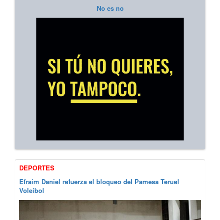
No es no
DEPORTES
Efraim Daniel refuerza el bloqueo del Pamesa Teruel
Voleibol