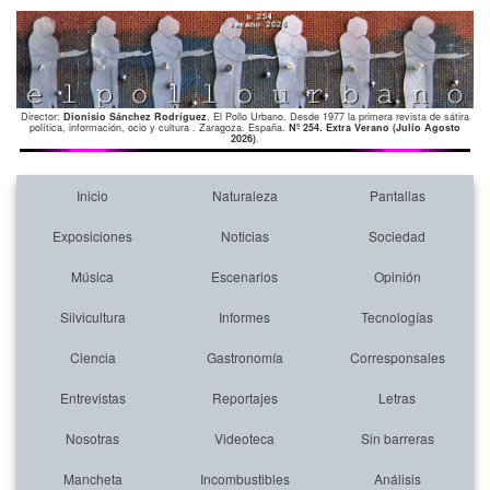
Director:
Dionisio Sánchez Rodríguez
. El Pollo Urbano. Desde 1977 la primera revista de sátira
política, información, ocio y cultura . Zaragoza. España.
Nº 254. Extra Verano (Julio Agosto
2026)
.
Inicio
Naturaleza
Pantallas
Exposiciones
Noticias
Sociedad
Música
Escenarios
Opinión
Silvicultura
Informes
Tecnologías
Ciencia
Gastronomía
Corresponsales
Entrevistas
Reportajes
Letras
Nosotras
Videoteca
Sin barreras
Mancheta
Incombustibles
Análisis