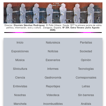
Director:
Dionisio Sánchez Rodríguez
. El Pollo Urbano. Desde 1977 la primera revista de sátira
política, información, ocio y cultura . Zaragoza. España.
Nº 254. Extra Verano (Julio Agosto
2026)
.
Inicio
Naturaleza
Pantallas
Exposiciones
Noticias
Sociedad
Música
Escenarios
Opinión
Silvicultura
Informes
Tecnologías
Ciencia
Gastronomía
Corresponsales
Entrevistas
Reportajes
Letras
Nosotras
Videoteca
Sin barreras
Mancheta
Incombustibles
Análisis