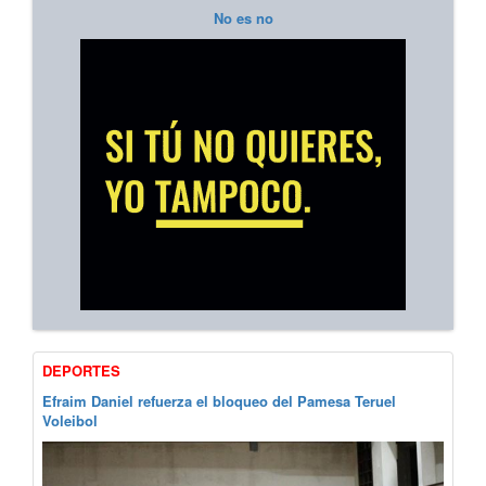
No es no
DEPORTES
Efraim Daniel refuerza el bloqueo del Pamesa Teruel
Voleibol