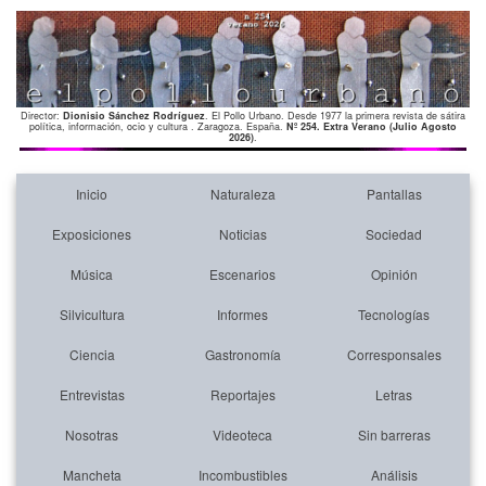
Director:
Dionisio Sánchez Rodríguez
. El Pollo Urbano. Desde 1977 la primera revista de sátira
política, información, ocio y cultura . Zaragoza. España.
Nº 254. Extra Verano (Julio Agosto
2026)
.
Inicio
Naturaleza
Pantallas
Exposiciones
Noticias
Sociedad
Música
Escenarios
Opinión
Silvicultura
Informes
Tecnologías
Ciencia
Gastronomía
Corresponsales
Entrevistas
Reportajes
Letras
Nosotras
Videoteca
Sin barreras
Mancheta
Incombustibles
Análisis