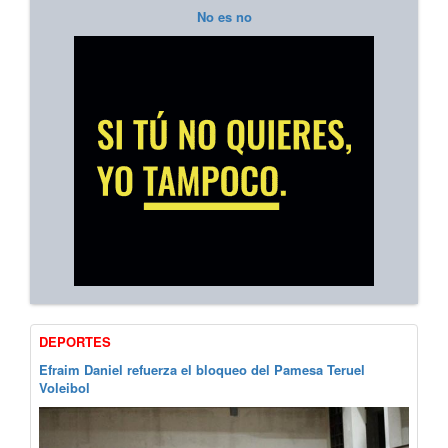
No es no
DEPORTES
Efraim Daniel refuerza el bloqueo del Pamesa Teruel
Voleibol