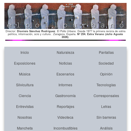
Director:
Dionisio Sánchez Rodríguez
. El Pollo Urbano. Desde 1977 la primera revista de sátira
política, información, ocio y cultura . Zaragoza. España.
Nº 254. Extra Verano (Julio Agosto
2026)
.
Inicio
Naturaleza
Pantallas
Exposiciones
Noticias
Sociedad
Música
Escenarios
Opinión
Silvicultura
Informes
Tecnologías
Ciencia
Gastronomía
Corresponsales
Entrevistas
Reportajes
Letras
Nosotras
Videoteca
Sin barreras
Mancheta
Incombustibles
Análisis