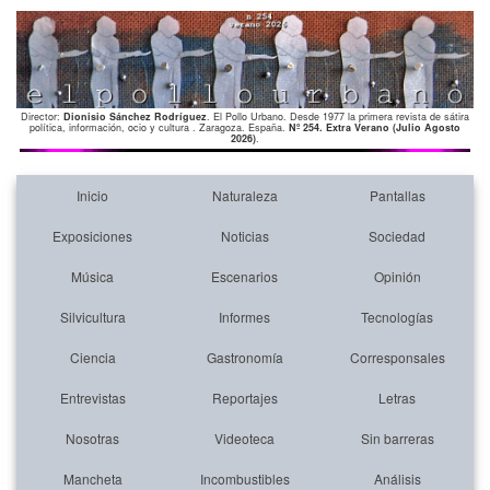
Director:
Dionisio Sánchez Rodríguez
. El Pollo Urbano. Desde 1977 la primera revista de sátira
política, información, ocio y cultura . Zaragoza. España.
Nº 254. Extra Verano (Julio Agosto
2026)
.
Inicio
Naturaleza
Pantallas
Exposiciones
Noticias
Sociedad
Música
Escenarios
Opinión
Silvicultura
Informes
Tecnologías
Ciencia
Gastronomía
Corresponsales
Entrevistas
Reportajes
Letras
Nosotras
Videoteca
Sin barreras
Mancheta
Incombustibles
Análisis