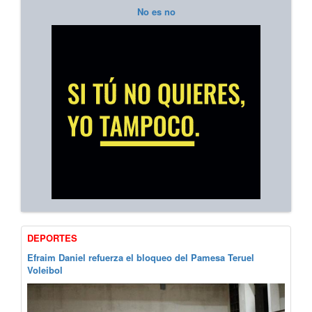
No es no
DEPORTES
Efraim Daniel refuerza el bloqueo del Pamesa Teruel
Voleibol