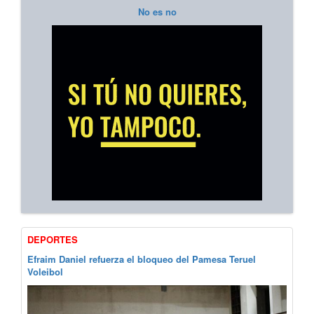
No es no
DEPORTES
Efraim Daniel refuerza el bloqueo del Pamesa Teruel
Voleibol