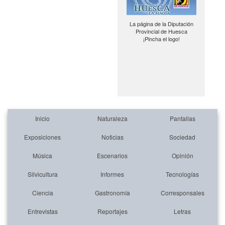
La página de la Diputación
Provincial de Huesca
¡Pincha el logo!
Inicio
Naturaleza
Pantallas
Exposiciones
Noticias
Sociedad
Música
Escenarios
Opinión
Silvicultura
Informes
Tecnologías
Ciencia
Gastronomía
Corresponsales
Entrevistas
Reportajes
Letras