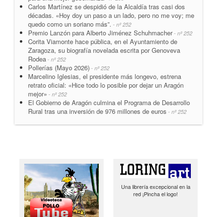
Carlos Martínez se despidió de la Alcaldía tras casi dos
décadas. «Hoy doy un paso a un lado, pero no me voy; me
quedo como un soriano más”.
- nº 252
Premio Lanzón para Alberto Jiménez Schuhmacher
- nº 252
Corita Viamonte hace pública, en el Ayuntamiento de
Zaragoza, su biografía novelada escrita por Genoveva
Rodea
- nº 252
Pollerías (Mayo 2026)
- nº 252
Marcelino Iglesias, el presidente más longevo, estrena
retrato oficial: «Hice todo lo posible por dejar un Aragón
mejor»
- nº 252
El Gobierno de Aragón culmina el Programa de Desarrollo
Rural tras una inversión de 976 millones de euros
- nº 252
Una librería excepcional en la
red ¡Pincha el logo!