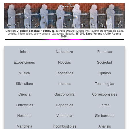
Director:
Dionisio Sánchez Rodríguez
. El Pollo Urbano. Desde 1977 la primera revista de sátira
política, información, ocio y cultura . Zaragoza. España.
Nº 254. Extra Verano (Julio Agosto
2026)
.
Inicio
Naturaleza
Pantallas
Exposiciones
Noticias
Sociedad
Música
Escenarios
Opinión
Silvicultura
Informes
Tecnologías
Ciencia
Gastronomía
Corresponsales
Entrevistas
Reportajes
Letras
Nosotras
Videoteca
Sin barreras
Mancheta
Incombustibles
Análisis