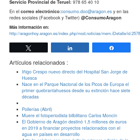
Servicio Provincial de Teruel:
978 65 40 10
En el
correo electrónico
:
consumo.doc@aragon.es
y en las
redes sociales (Facebook y Twitter)
@ConsumoAragon
Más información en:
http://aragonhoy.aragon.es/index.php/mod.noticias/mem.iDetalle/id.257
Twittear
Compartir
Compartir
Artículos relacionados :
Iñigo Crespo nuevo directo del Hospital San Jorge de
Huesca
Nace en el Parque Nacional de los Picos de Europa el
primer quebrantahuesos desde su extinción hace siete
décadas
Pollerías (Abril)
Muere el fotoperiodista bilbilitano Carlos Moncín
El Gobierno de Aragón destinó 1,5 millones de euros
en 2019 a financiar proyectos relacionados con el
agua en países en desarrollo