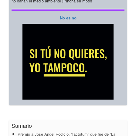
no dañan el medio ambiente ¡Pincha su moto!
No es no
Sumario
Premio a José Ángel Rodicio, “factotum” que fue de “La