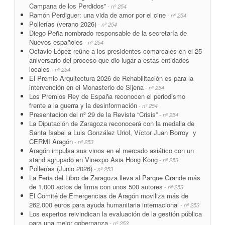
Campana de los Perdidos”
- nº 254
Ramón Perdiguer: una vida de amor por el cine
- nº 254
Pollerías (verano 2026)
- nº 254
Diego Peña nombrado responsable de la secretaría de
Nuevos españoles
- nº 254
Octavio López reúne a los presidentes comarcales en el 25
aniversario del proceso que dio lugar a estas entidades
locales
- nº 254
El Premio Arquitectura 2026 de Rehabilitación es para la
intervención en el Monasterio de Sijena
- nº 254
Los Premios Rey de España reconocen el periodismo
frente a la guerra y la desinformación
- nº 254
Presentacion del nº 29 de la Revista “Crisis”
- nº 254
La Diputación de Zaragoza reconocerá con la medalla de
Santa Isabel a Luis González Uriol, Víctor Juan Borroy y
CERMI Aragón
- nº 253
Aragón impulsa sus vinos en el mercado asiático con un
stand agrupado en Vinexpo Asia Hong Kong
- nº 253
Pollerías (Junio 2026)
- nº 253
La Feria del Libro de Zaragoza lleva al Parque Grande más
de 1.000 actos de firma con unos 500 autores
- nº 253
El Comité de Emergencias de Aragón moviliza más de
262.000 euros para ayuda humanitaria internacional
- nº 253
Los expertos reivindican la evaluación de la gestión pública
para una mejor gobernanza
- nº 253