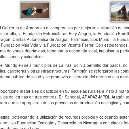
Gobierno de Aragón en el compromiso por mejorar la situación de las
sarrollo; la Fundación Entreculturas-Fe y Alegría; la Fundación Famil
gón; Cáritas Autonómica de Aragón; Farmacéuticos Mundi; la Fundaci
 la Fundación Más Vida y la Fundación Vicente Ferrer. Con estos fondos
nto de zonas deprimidas, fomentar la economía local, impulsar la part
itos sanos y saludables.
 Mundo en seis municipios de La Paz, Bolivia permitió dar pasos, no s
das, carreteras y otras infraestructuras. También se reforzaron las co
istema público de salud y se promovió el ejercicio del derecho a la asist
porcionó materiales didácticos en 38 escuelas rurales e instó a mante
los de letrinas en tres centros. En Senegal, ARAPAZ-MPDL Aragón se 
para que se apropiaran de los proyectos de producción ecológica y com
estina, potenciando la utilización de recursos propios y colocando si
ismo hizo Fundación Ecología y Desarrollo en Nicaragua con placas fot
 departamento de León.