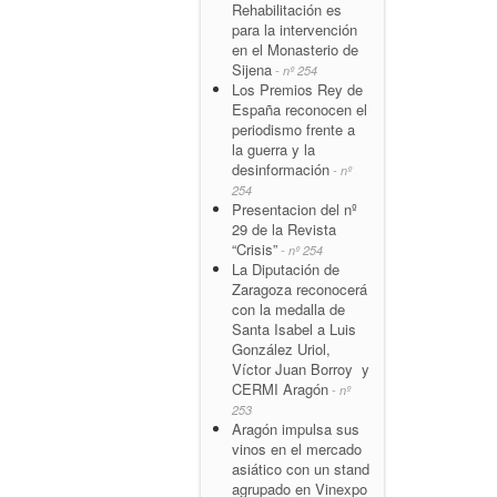
Rehabilitación es
para la intervención
en el Monasterio de
Sijena
- nº 254
Los Premios Rey de
España reconocen el
periodismo frente a
la guerra y la
desinformación
- nº
254
Presentacion del nº
29 de la Revista
“Crisis”
- nº 254
La Diputación de
Zaragoza reconocerá
con la medalla de
Santa Isabel a Luis
González Uriol,
Víctor Juan Borroy y
CERMI Aragón
- nº
253
Aragón impulsa sus
vinos en el mercado
asiático con un stand
agrupado en Vinexpo