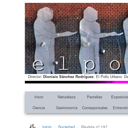
Director:
Dionisio Sánchez Rodríguez
. El Pollo Urbano. D
Inicio
Naturaleza
Pantallas
Exposicio
Ciencia
Gastronomía
Corresponsales
Entrevis
Inicio
Sociedad
Revista nº 197