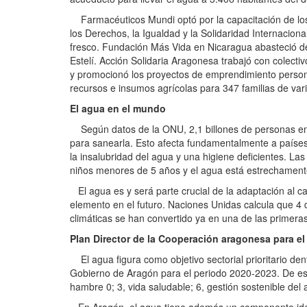
Farmacéuticos Mundi optó por la capacitación de los p
los Derechos, la Igualdad y la Solidaridad Internaciona
fresco. Fundación Más Vida en Nicaragua abasteció de
Estelí. Acción Solidaria Aragonesa trabajó con colectiv
y promocionó los proyectos de emprendimiento persona
recursos e insumos agrícolas para 347 familias de vari
El agua en el mundo
Según datos de la ONU, 2,1 billones de personas en 
para sanearla. Esto afecta fundamentalmente a país
la insalubridad del agua y una higiene deficientes. La
niños menores de 5 años y el agua está estrechamente 
El agua es y será parte crucial de la adaptación al cam
elemento en el futuro. Naciones Unidas calcula que 4
climáticas se han convertido ya en una de las primer
Plan Director de la Cooperación aragonesa para el
El agua figura como objetivo sectorial prioritario den
Gobierno de Aragón para el periodo 2020-2023. De esta
hambre 0; 3, vida saludable; 6, gestión sostenible del 
En Aragón, el agua tiene además un componente identi