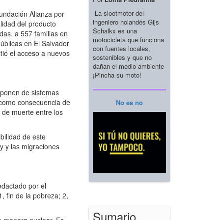
La slootmotor del
Fundación Alianza por
ingeniero holandés Gijs
alidad del producto
Schalkx es una
das, a 557 familias en
motocicleta que funciona
públicas en El Salvador
con fuentes locales,
tió el acceso a nuevos
sostenibles y que no
dañan el medio ambiente
¡Pincha su moto!
sponen de sistemas
 como consecuencia de
No es no
 de muerte entre los
bilidad de este
y y las migraciones
edactado por el
 fin de la pobreza; 2,
Sumario
e manera nuclear. Es