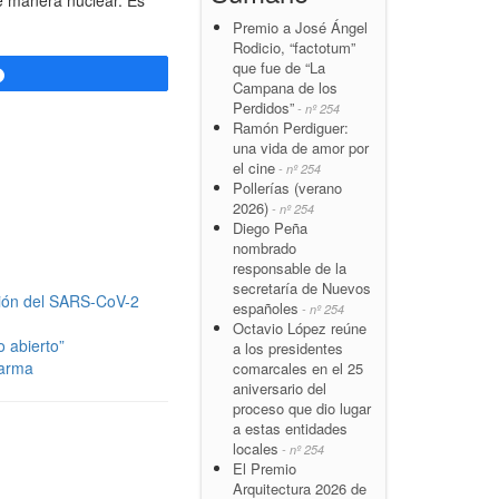
Premio a José Ángel
Rodicio, “factotum”
que fue de “La
Compartir
Campana de los
Perdidos”
- nº 254
Ramón Perdiguer:
una vida de amor por
el cine
- nº 254
Pollerías (verano
2026)
- nº 254
Diego Peña
nombrado
responsable de la
secretaría de Nuevos
cción del SARS-CoV-2
españoles
- nº 254
Octavio López reúne
 abierto”
a los presidentes
larma
comarcales en el 25
aniversario del
proceso que dio lugar
a estas entidades
locales
- nº 254
El Premio
Arquitectura 2026 de