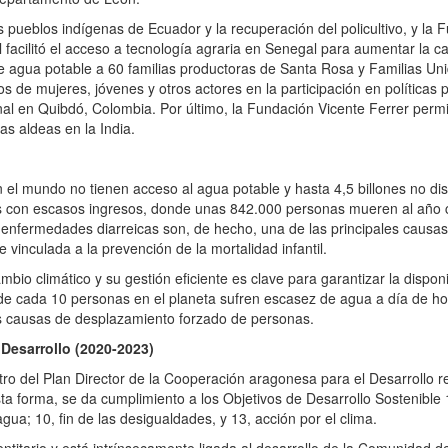
ueblos indígenas de Ecuador y la recuperación del policultivo, y la 
l facilitó el acceso a tecnología agraria en Senegal para aumentar la c
 agua potable a 60 familias productoras de Santa Rosa y Familias Uni
os de mujeres, jóvenes y otros actores en la participación en políticas 
l en Quibdó, Colombia. Por último, la Fundación Vicente Ferrer permi
as aldeas en la India.
el mundo no tienen acceso al agua potable y hasta 4,5 billones no di
es con escasos ingresos, donde unas 842.000 personas mueren al año
s enfermedades diarreicas son, de hecho, una de las principales causas
vinculada a la prevención de la mortalidad infantil.
bio climático y su gestión eficiente es clave para garantizar la disponi
 de cada 10 personas en el planeta sufren escasez de agua a día de ho
as causas de desplazamiento forzado de personas.
 Desarrollo (2020-2023)
tro del Plan Director de la Cooperación aragonesa para el Desarrollo r
 forma, se da cumplimiento a los Objetivos de Desarrollo Sostenible 1,
agua; 10, fin de las desigualdades, y 13, acción por el clima.
tario y está intrínsecamente ligada al desarrollo de la Comunidad d