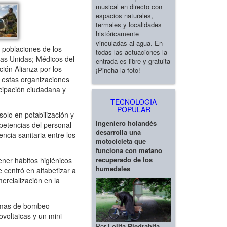
musical en directo con
espacios naturales,
termales y localidades
históricamente
vinculadas al agua. En
 poblaciones de los
todas las actuaciones la
ias Unidas; Médicos del
entrada es libre y gratuita
ón Alianza por los
¡Pincha la foto!
, estas organizaciones
icipación ciudadana y
TECNOLOGIA
POPULAR
olo en potabilización y
Ingeniero holandés
mpetencias del personal
desarrolla una
encia sanitaria entre los
motocicleta que
funciona con metano
recuperado de los
ner hábitos higiénicos
humedales
centró en alfabetizar a
ercialización en la
stemas de bombeo
ovoltaicas y un mini
Por
Lolita Piedrahita