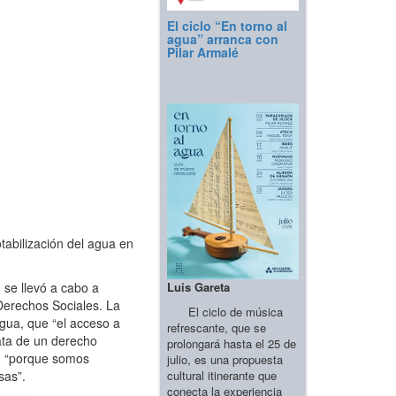
El ciclo “En torno al
agua” arranca con
Pilar Armalé
abilización del agua en
Luis Gareta
 se llevó a cabo a
Derechos Sociales. La
El ciclo de música
Agua, que “el acceso a
refrescante, que se
ata de un derecho
prolongará hasta el 25 de
a, “porque somos
julio, es una propuesta
cultural itinerante que
sas”.
conecta la experiencia