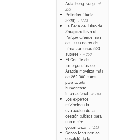
Asia Hong Kong
- nº
253
Pollerías (Junio
2026)
- nº 253
La Feria del Libro de
Zaragoza lleva al
Parque Grande más
de 1.000 actos de
firma con unos 500
autores
- nº 253
El Comité de
Emergencias de
Aragón moviliza más
de 262.000 euros
para ayuda
humanitaria
internacional
- nº 253
Los expertos
reivindican la
evaluación de la
gestión pública para
una mejor
gobernanza
- nº 253
Carlos Martínez se
despidió de la