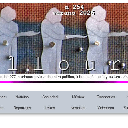
esde 1977 la primera revista de sátira política, información, ocio y cultura . 
nes
Noticias
Sociedad
Música
Escenarios
tas
Reportajes
Letras
Nosotras
Videoteca
Si