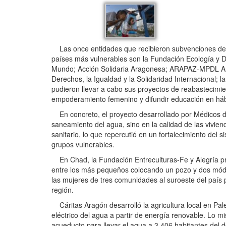
Las once entidades que recibieron subvenciones del 
países más vulnerables son la Fundación Ecología y De
Mundo; Acción Solidaria Aragonesa; ARAPAZ-MPDL Ara
Derechos, la Igualdad y la Solidaridad Internacional;
pudieron llevar a cabo sus proyectos de reabastecimie
empoderamiento femenino y difundir educación en háb
En concreto, el proyecto desarrollado por Médicos del
saneamiento del agua, sino en la calidad de las vivien
sanitario, lo que repercutió en un fortalecimiento del s
grupos vulnerables.
En Chad, la Fundación Entreculturas-Fe y Alegría pro
entre los más pequeños colocando un pozo y dos módu
las mujeres de tres comunidades al suroeste del país 
región.
Cáritas Aragón desarrolló la agricultura local en Pal
eléctrico del agua a partir de energía renovable. Lo m
acueducto para llevar el agua a 3.406 habitantes del